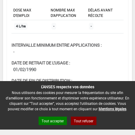
DOSE MAX
NOMBRE MAX
DÉLAIS AVANT
D'EMPLOI
D'APPLICATION
RÉCOLTE
4 L/ha
-
-
INTERVALLE MINIMUM ENTRE APPLICATIONS :
-
DATE DE RETRAIT DE L'USAGE :
01/02/1990
DATE DE FIN DE DISTRIBUTION :
L'ANSES respecte vos données
-
Nous utilisons des cookies pour mesurer la fréquentation du site afin
d'améliorer son fonctionnement et d'optimiser votre expérience utilisateur. En
DATE DE FIN D'UTILISATION :
cliquant sur "Tout accepter", vous acceptez l'utilisation de cookies. Vous
-
pouvez modifier ce choix à tout moment en cliquant sur
Mentions légales
.
Tout accepter
Tout refuser