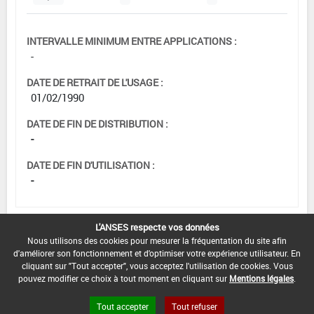
INTERVALLE MINIMUM ENTRE APPLICATIONS :
-
DATE DE RETRAIT DE L'USAGE :
01/02/1990
DATE DE FIN DE DISTRIBUTION :
-
DATE DE FIN D'UTILISATION :
-
L'ANSES respecte vos données
[15105915]
Seigle*Désherbage
Nous utilisons des cookies pour mesurer la fréquentation du site afin
d'améliorer son fonctionnement et d'optimiser votre expérience utilisateur. En
cliquant sur "Tout accepter", vous acceptez l'utilisation de cookies. Vous
DOSE MAX
NOMBRE MAX
DÉLAIS AVANT
pouvez modifier ce choix à tout moment en cliquant sur
Mentions légales
.
D'EMPLOI
D'APPLICATION
RÉCOLTE
Tout accepter
Tout refuser