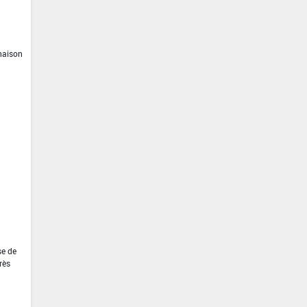
inaison
se de
rès