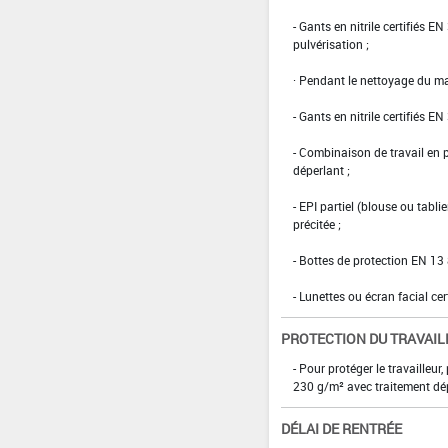
- Gants en nitrile certifiés 
pulvérisation ;
· Pendant le nettoyage du ma
- Gants en nitrile certifiés EN
- Combinaison de travail en
déperlant ;
- EPI partiel (blouse ou tabl
précitée ;
- Bottes de protection EN 13 
- Lunettes ou écran facial cer
PROTECTION DU TRAVAIL
- Pour protéger le travaille
230 g/m² avec traitement dép
DÉLAI DE RENTRÉE