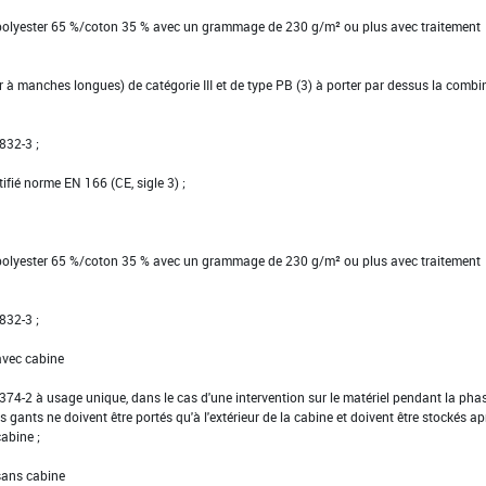
 polyester 65 %/coton 35 % avec un grammage de 230 g/m² ou plus avec traitement
ier à manches longues) de catégorie III et de type PB (3) à porter par dessus la comb
832-3 ;
tifié norme EN 166 (CE, sigle 3) ;
 polyester 65 %/coton 35 % avec un grammage de 230 g/m² ou plus avec traitement
832-3 ;
avec cabine
EN 374-2 à usage unique, dans le cas d'une intervention sur le matériel pendant la pha
s gants ne doivent être portés qu'à l'extérieur de la cabine et doivent être stockés ap
cabine ;
 sans cabine