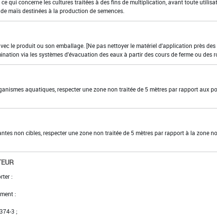
ce qui concerne les cultures traitées à des fins de multiplication, avant toute utilisa
s de maïs destinées à la production de semences.
 avec le produit ou son emballage. [Ne pas nettoyer le matériel d'application près des
mination via les systèmes d'évacuation des eaux à partir des cours de ferme ou des r
organismes aquatiques, respecter une zone non traitée de 5 mètres par rapport aux po
lantes non cibles, respecter une zone non traitée de 5 mètres par rapport à la zone n
TEUR
rter :
ment :
 374-3 ;