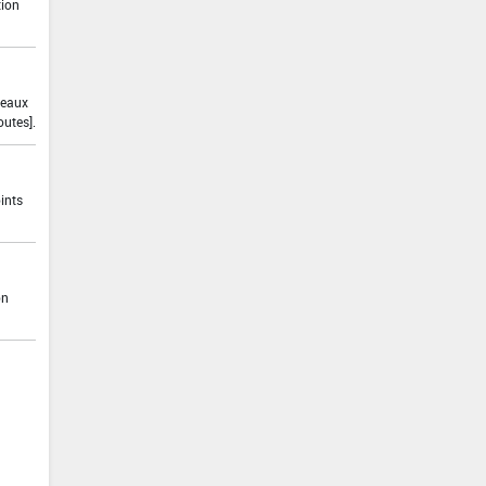
tion
 eaux
outes].
ints
on