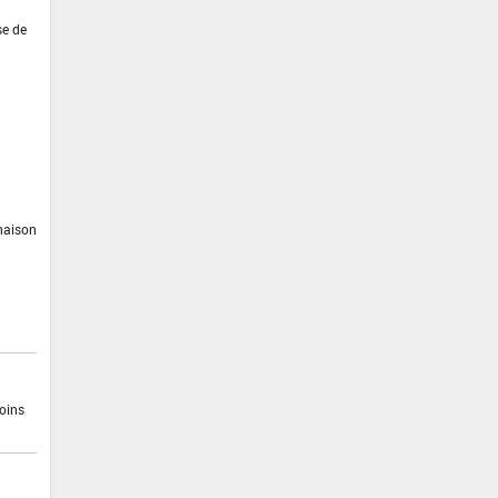
se de
inaison
moins