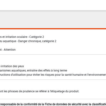
 et irritation oculaire - Catégorie 2
eu aquatique - Danger chronique, catégorie 2
t : Attention
irritation des yeux
anismes aquatiques, entraîne des effets à long terme
ructions d'utilisation pour éviter les risques pour la santé humaine et l'environneme
t les phrases de prudence se référer à l'étiquetage du produit.
st responsable de la conformité de la Fiche de données de sécurité avec la classificat