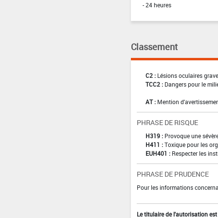
- 24 heures
Classement
C2 :
Lésions oculaires graves
TCC2 :
Dangers pour le mili
AT :
Mention d'avertissemen
PHRASE DE RISQUE
H319 :
Provoque une sévère 
H411 :
Toxique pour les org
EUH401 :
Respecter les inst
PHRASE DE PRUDENCE
Pour les informations concernan
Le titulaire de l'autorisation e