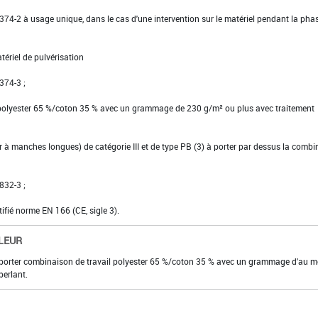
EN 374-2 à usage unique, dans le cas d'une intervention sur le matériel pendant la pha
tériel de pulvérisation
 374-3 ;
 polyester 65 %/coton 35 % avec un grammage de 230 g/m² ou plus avec traitement
ier à manches longues) de catégorie III et de type PB (3) à porter par dessus la comb
832-3 ;
tifié norme EN 166 (CE, sigle 3).
LEUR
ur, porter combinaison de travail polyester 65 %/coton 35 % avec un grammage d'au 
erlant.