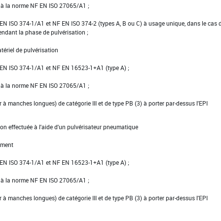
e à la norme NF EN ISO 27065/A1 ;
NF EN ISO 374-1/A1 et NF EN ISO 374-2 (types A, B ou C) à usage unique, dans le cas 
pendant la phase de pulvérisation ;
tériel de pulvérisation
NF EN ISO 374-1/A1 et NF EN 16523-1+A1 (type A) ;
e à la norme NF EN ISO 27065/A1 ;
er à manches longues) de catégorie III et de type PB (3) à porter par-dessus l'EPI
ion effectuée à l'aide d'un pulvérisateur pneumatique
ement
NF EN ISO 374-1/A1 et NF EN 16523-1+A1 (type A) ;
e à la norme NF EN ISO 27065/A1 ;
er à manches longues) de catégorie III et de type PB (3) à porter par-dessus l'EPI