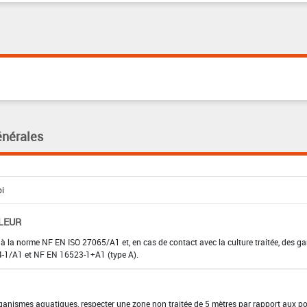
énérales
LEUR
 à la norme NF EN ISO 27065/A1 et, en cas de contact avec la culture traitée, des ga
374-1/A1 et NF EN 16523-1+A1 (type A).
organismes aquatiques, respecter une zone non traitée de 5 mètres par rapport aux po