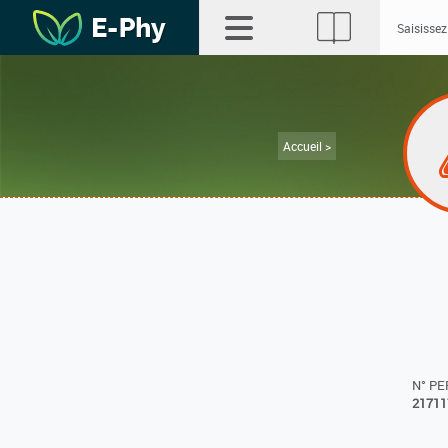
Accueil >
N° P
21711