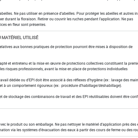
beilles. Ne pas utiliser en présence d'abeilles. Pour protéger les abeilles et autres i
uer durant la floraison. Retirer ou couvrir les ruches pendant l'application. Ne pas
ces en fleur sont présentes.
 MATÉRIEL UTILISÉ
elatives aux bonnes pratiques de protection pourront être mises à disposition de
adapté et entretenu et la mise en œuvre de protections collectives constituent la premi
es risques professionnels, avant la mise en place de protections individuelles
ravail dédiée ou d'EPI doit être associé à des réflexes d'hygiène (ex : lavage des main
 et à un comportement rigoureux (ex : procédure d'habillage/déshabillage).
et de stockage des combinaisons de travail et des EPI réutilisables doivent être con
 avec le produit ou son emballage. Ne pas nettoyer le matériel d'application près des
nation via les systèmes d'évacuation des eaux à partir des cours de ferme ou des ro