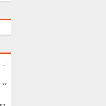
nts en
ints