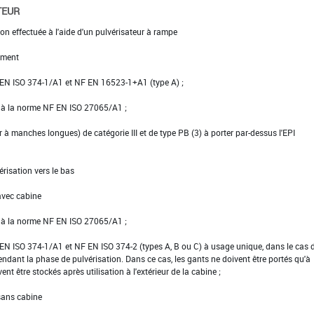
TEUR
on effectuée à l'aide d'un pulvérisateur à rampe
ement
NF EN ISO 374-1/A1 et NF EN 16523-1+A1 (type A) ;
e à la norme NF EN ISO 27065/A1 ;
er à manches longues) de catégorie III et de type PB (3) à porter par-dessus l'EPI
érisation vers le bas
avec cabine
e à la norme NF EN ISO 27065/A1 ;
NF EN ISO 374-1/A1 et NF EN ISO 374-2 (types A, B ou C) à usage unique, dans le cas 
pendant la phase de pulvérisation. Dans ce cas, les gants ne doivent être portés qu'à
vent être stockés après utilisation à l'extérieur de la cabine ;
 sans cabine