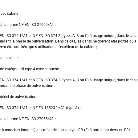
avec cabine
e à la norme NF EN ISO 27065/A1 ;
NF EN ISO 374-1/A1 et NF EN ISO 374-2 (types A, B ou C) à usage unique, dans le cas 
pendant la phase de pulvérisation. Dans ce cas, les gants ne doivent être portés qu'à
vent être stockés après utilisation à l'extérieur de la cabine ;
 sans cabine
e catégorie III type 4 avec capuche ;
NF EN ISO 374-1/A1 et NF EN ISO 374-2 (types A, B ou C) à usage unique, dans le cas 
pendant la phase de pulvérisation ;
tériel de pulvérisation
NF EN ISO 374-1/A1 et NF EN 16523-1+A1 (type A) ;
e à la norme NF EN ISO 27065/A1 ;
er à manches longues) de catégorie III et de type PB (3) à porter par-dessus l'EPI