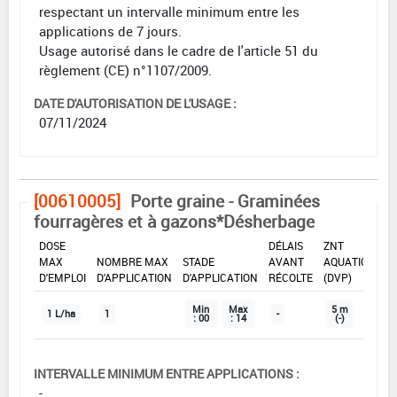
respectant un intervalle minimum entre les
applications de 7 jours.
Usage autorisé dans le cadre de l'article 51 du
règlement (CE) n°1107/2009.
DATE D'AUTORISATION DE L'USAGE :
07/11/2024
[00610005]
Porte graine - Graminées
fourragères et à gazons*Désherbage
DOSE
DÉLAIS
ZNT
MAX
NOMBRE MAX
STADE
AVANT
AQUATIQUE
D'EMPLOI
D'APPLICATION
D'APPLICATION
RÉCOLTE
(DVP)
Min
Max
5 m
1 L/ha
1
-
: 00
: 14
(-)
INTERVALLE MINIMUM ENTRE APPLICATIONS :
-