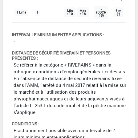
F
Min
Max
5 m
1 L/ha
1
(BBCH
: 10
: 18
(-)
18)
INTERVALLE MINIMUM ENTRE APPLICATIONS :
-
DISTANCE DE SÉCURITÉ RIVERAIN ET PERSONNES
PRÉSENTES :
Se référer à la catégorie « RIVERAINS » dans la
rubrique « conditions d'emploi générales » ci-dessus.
En l'absence de distance de sécurité riverains fixée
dans l'AMM, l'arrêté du 4 mai 2017 relatif à la mise sur
le marché et à l'utilisation des produits
phytopharmaceutiques et de leurs adjuvants visés à
l'article L. 253-1 du code rural et de la pêche maritime
s'applique.
CONDITIONS :
Fractionnement possible avec un intervalle de 7
jours minimum entre applications.