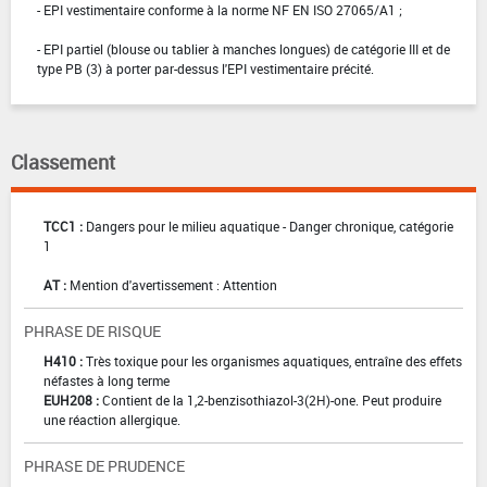
- EPI vestimentaire conforme à la norme NF EN ISO 27065/A1 ;
- EPI partiel (blouse ou tablier à manches longues) de catégorie III et de
type PB (3) à porter par-dessus l'EPI vestimentaire précité.
Classement
TCC1 :
Dangers pour le milieu aquatique - Danger chronique, catégorie
1
AT :
Mention d'avertissement : Attention
PHRASE DE RISQUE
H410 :
Très toxique pour les organismes aquatiques, entraîne des effets
néfastes à long terme
EUH208 :
Contient de la 1,2-benzisothiazol-3(2H)-one. Peut produire
une réaction allergique.
PHRASE DE PRUDENCE