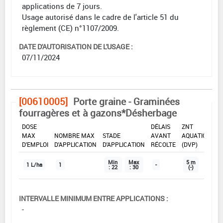
applications de 7 jours.
Usage autorisé dans le cadre de l'article 51 du
règlement (CE) n°1107/2009.
DATE D'AUTORISATION DE L'USAGE :
07/11/2024
[00610005]
Porte graine - Graminées
fourragères et à gazons*Désherbage
DOSE
DÉLAIS
ZNT
MAX
NOMBRE MAX
STADE
AVANT
AQUATIQUE
D'EMPLOI
D'APPLICATION
D'APPLICATION
RÉCOLTE
(DVP)
Min
Max
5 m
1 L/ha
1
-
: 22
: 30
(-)
INTERVALLE MINIMUM ENTRE APPLICATIONS :
-