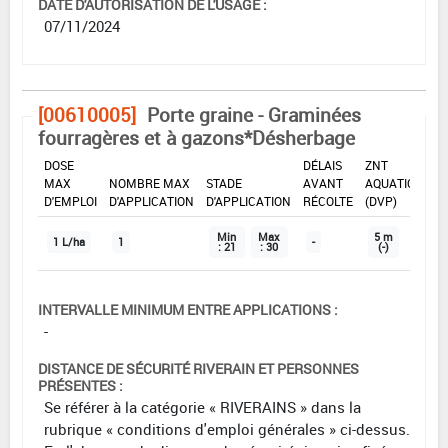
DATE D'AUTORISATION DE L'USAGE :
07/11/2024
[00610005]
Porte graine - Graminées
fourragères et à gazons*Désherbage
DOSE
DÉLAIS
ZNT
MAX
NOMBRE MAX
STADE
AVANT
AQUATIQUE
D'EMPLOI
D'APPLICATION
D'APPLICATION
RÉCOLTE
(DVP)
Min
Max
5 m
1 L/ha
1
-
: 21
: 30
(-)
INTERVALLE MINIMUM ENTRE APPLICATIONS :
-
DISTANCE DE SÉCURITÉ RIVERAIN ET PERSONNES
PRÉSENTES :
Se référer à la catégorie « RIVERAINS » dans la
rubrique « conditions d'emploi générales » ci-dessus.