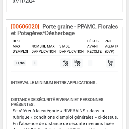
07/11/2024
[00606020]
Porte graine - PPAMC, Florales
et Potagères*Désherbage
DOSE
DÉLAIS
ZNT
MAX
NOMBRE MAX
STADE
AVANT
AQUATIQUE
D'EMPLOI
D'APPLICATION
D'APPLICATION
RÉCOLTE
(DVP)
Min
Max
5 m
1 L/ha
1
-
: 00
: 30
(-)
INTERVALLE MINIMUM ENTRE APPLICATIONS :
-
DISTANCE DE SÉCURITÉ RIVERAIN ET PERSONNES
PRÉSENTES :
Se référer à la catégorie « RIVERAINS » dans la
rubrique « conditions d'emploi générales » ci-dessus.
En l'absence de distance de sécurité riverains fixée