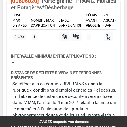
[00606020]
Porte graine - PPAMC, Florales
et Potagères*Désherbage
DOSE
DÉLAIS
ZNT
MAX
NOMBRE MAX
STADE
AVANT
AQUATIQUE
D'EMPLOI
D'APPLICATION
D'APPLICATION
RÉCOLTE
(DVP)
Min
Max
5 m
1 L/ha
1
-
: 12
: 30
(-)
INTERVALLE MINIMUM ENTRE APPLICATIONS :
-
DISTANCE DE SÉCURITÉ RIVERAIN ET PERSONNES
PRÉSENTES :
Se référer à la catégorie « RIVERAINS » dans la
rubrique « conditions d'emploi générales » ci-dessus.
En l'absence de distance de sécurité riverains fixée
dans l'AMM, l'arrêté du 4 mai 2017 relatif à la mise sur
le marché et à l'utilisation des produits
phytopharmaceutiques et de leurs adjuvants visés à
l'article L. 253-1 du code rural et de la pêche maritime
L'ANSES respecte vos données