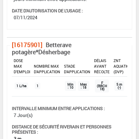
DATE D'AUTORISATION DE L'USAGE :
07/11/2024
[16175901]
Betterave
potagère*Désherbage
DOSE
DÉLAIS
ZNT
MAX
NOMBRE MAX
STADE
AVANT
AQUATIQUE
D'EMPLOI
D'APPLICATION
D'APPLICATION
RÉCOLTE
(DVP)
F
Min
Max
5 m
1 L/ha
1
(BBCH
: 10
: 18
(-)
18)
INTERVALLE MINIMUM ENTRE APPLICATIONS :
7 Jour(s)
DISTANCE DE SÉCURITÉ RIVERAIN ET PERSONNES
PRÉSENTES :
3 m