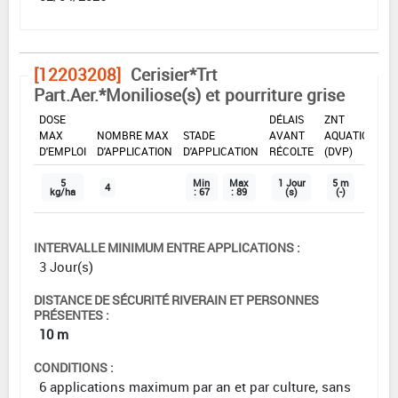
[12203208]
Cerisier*Trt
Part.Aer.*Moniliose(s) et pourriture grise
DOSE
DÉLAIS
ZNT
MAX
NOMBRE MAX
STADE
AVANT
AQUATIQUE
D'EMPLOI
D'APPLICATION
D'APPLICATION
RÉCOLTE
(DVP)
5
Min
Max
1 Jour
5 m
4
kg/ha
: 67
: 89
(s)
(-)
INTERVALLE MINIMUM ENTRE APPLICATIONS :
3 Jour(s)
DISTANCE DE SÉCURITÉ RIVERAIN ET PERSONNES
PRÉSENTES :
10 m
CONDITIONS :
6 applications maximum par an et par culture, sans