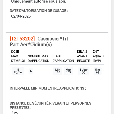
Uniquement autorisé sous abri.
DATE D'AUTORISATION DE L'USAGE :
02/04/2026
[12153202]
Cassissier*Trt
Part.Aer.*Oïdium(s)
DOSE
DÉLAIS
ZNT
MAX
NOMBRE MAX
STADE
AVANT
AQUATIQUE
D'EMPLOI
D'APPLICATION
D'APPLICATION
RÉCOLTE
(DVP)
5
Min
Max
1 Jour
5 m
6
kg/ha
: 10
: 85
(s)
(-)
INTERVALLE MINIMUM ENTRE APPLICATIONS :
-
DISTANCE DE SÉCURITÉ RIVERAIN ET PERSONNES
PRÉSENTES :
3 m