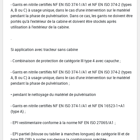
- Gants en nitrile certifiés NF EN ISO 374-1/A1 et NF EN ISO 374-2 (types
A, B ou C) à usage unique, dans le cas d'une intervention sur le matériel
pendant la phase de pulvérisation. Dans ce cas, les gants ne doivent être
portés qu'à l'extérieur de la cabine et doivent être stockés après
utilisation à l'extérieur de la cabine.
.
Si application avec tracteur sans cabine
- Combinaison de protection de catégorie III type 4 avec capuche ;
- Gants en nitrile certifiés NF EN ISO 374-1/A1 et NF EN ISO 374-2 (types
A, B ou C) à usage unique, dans le cas d'une intervention sur le matériel
pendant la phase de pulvérisation ;
• pendant le nettoyage du matériel de pulvérisation
- Gants en nitrile certifiés NF EN ISO 374-1/A1 et NF EN 16523-1+A1
(type A) ;
- EPI vestimentaire conforme à la norme NF EN ISO 27065/A1 ;
- EPI partiel (blouse ou tablier à manches longues) de catégorie III et de
type PB (3B) à porter par-dessus la combinaison précitée ;