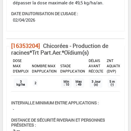
dépasser la dose maximale de 49,5 kg/ha/an.
DATE D'AUTORISATION DE L'USAGE :
02/04/2026
[16353204]
Chicorées - Production de
racines*Trt Part.Aer.*Oïdium(s)
DOSE
DÉLAIS
ZNT
MAX
NOMBRE MAX
STADE
AVANT
AQUATIQUE
D'EMPLOI
D'APPLICATION
D'APPLICATION
RÉCOLTE
(DVP)
3
Min
Max
3 Jour
5 m
2
kg/ha
: 10
: 49
(s)
(-)
INTERVALLE MINIMUM ENTRE APPLICATIONS :
-
DISTANCE DE SÉCURITÉ RIVERAIN ET PERSONNES
PRÉSENTES :