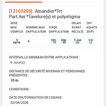
[12103205]
Amandier*Trt
Part.Aer.*Tavelure(s) et polystigma
DOSE
DÉLAIS
ZNT
MAX
NOMBRE MAX
STADE
AVANT
AQUATIQUE
D'EMPLOI
D'APPLICATION
D'APPLICATION
RÉCOLTE
(DVP)
5
Min
Max
3 Jour
5 m
6
kg/ha
: 10
: 85
(s)
(-)
INTERVALLE MINIMUM ENTRE APPLICATIONS :
6 Jour(s)
DISTANCE DE SÉCURITÉ RIVERAIN ET PERSONNES
PRÉSENTES :
10 m
CONDITIONS :
DATE D'AUTORISATION DE L'USAGE :
02/04/2026