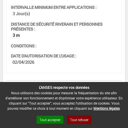
INTERVALLE MINIMUM ENTRE APPLICATIONS :
3 Jour(s)
DISTANCE DE SÉCURITÉ RIVERAIN ET PERSONNES
PRÉSENTES :
3 m
CONDITIONS :
DATE D'AUTORISATION DE L'USAGE :
02/04/2026
[00516078]
Choux-raves*Trt
L'ANSES respecte vos données
Part.Aer.*Maladies des taches brunes
Nous utilisons des cookies pour mesurer la fréquentation du site afin
d'améliorer son fonctionnement et d'optimiser votre expérience utilisateur. En
DOSE
DÉLAIS
ZNT
cliquant sur "Tout accepter", vous acceptez l'utilisation de cookies. Vous
MAX
NOMBRE MAX
STADE
AVANT
AQUATIQUE
pouvez modifier ce choix à tout moment en cliquant sur
Mentions légales
.
D'EMPLOI
D'APPLICATION
D'APPLICATION
RÉCOLTE
(DVP)
Tout accepter
Tout refuser
7,5
Min
Max
1 Jour
5 m
2
kg/ha
: 10
: 49
(s)
(-)