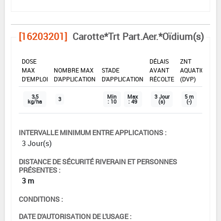
[16203201]
Carotte*Trt Part.Aer.*Oïdium(s)
DOSE
DÉLAIS
ZNT
MAX
NOMBRE MAX
STADE
AVANT
AQUATIQUE
D'EMPLOI
D'APPLICATION
D'APPLICATION
RÉCOLTE
(DVP)
3,5
Min
Max
3 Jour
5 m
3
kg/ha
: 10
: 49
(s)
(-)
INTERVALLE MINIMUM ENTRE APPLICATIONS :
3 Jour(s)
DISTANCE DE SÉCURITÉ RIVERAIN ET PERSONNES
PRÉSENTES :
3 m
CONDITIONS :
DATE D'AUTORISATION DE L'USAGE :