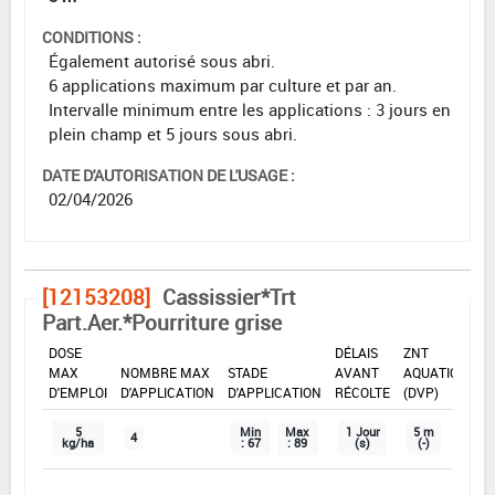
CONDITIONS :
Également autorisé sous abri.
6 applications maximum par culture et par an.
Intervalle minimum entre les applications : 3 jours en
plein champ et 5 jours sous abri.
DATE D'AUTORISATION DE L'USAGE :
02/04/2026
[12153208]
Cassissier*Trt
Part.Aer.*Pourriture grise
DOSE
DÉLAIS
ZNT
MAX
NOMBRE MAX
STADE
AVANT
AQUATIQUE
D'EMPLOI
D'APPLICATION
D'APPLICATION
RÉCOLTE
(DVP)
5
Min
Max
1 Jour
5 m
4
kg/ha
: 67
: 89
(s)
(-)