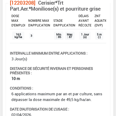
[12203208]
Cerisier*Trt
Part.Aer.*Moniliose(s) et pourriture grise
DOSE
DÉLAIS
ZNT
MAX
NOMBRE MAX
STADE
AVANT
AQUATIQUE
D'EMPLOI
D'APPLICATION
D'APPLICATION
RÉCOLTE
(DVP)
16,5
Min
Max
1 Jour
5 m
3
kg/ha
: 85
: 87
(s)
(-)
INTERVALLE MINIMUM ENTRE APPLICATIONS :
3 Jour(s)
DISTANCE DE SÉCURITÉ RIVERAIN ET PERSONNES
PRÉSENTES :
10 m
CONDITIONS :
6 applications maximum par an et par culture, sans
dépasser la dose maximale de 49,5 kg/ha/an.
DATE D'AUTORISATION DE L'USAGE :
02/04/2026