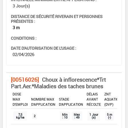
3 Jour(s)
DISTANCE DE SÉCURITÉ RIVERAIN ET PERSONNES
PRÉSENTES :
3 m
CONDITIONS :
DATE D'AUTORISATION DE L'USAGE :
02/04/2026
[00516026]
Choux à inflorescence*Trt
Part.Aer.*Maladies des taches brunes
DOSE
DÉLAIS
ZNT
MAX
NOMBRE MAX
STADE
AVANT
AQUATIQUE
D'EMPLOI
D'APPLICATION
D'APPLICATION
RÉCOLTE
(DVP)
7,5
Min
Max
1 Jour
5 m
2
kg/ha
: 10
: 49
(s)
(-)