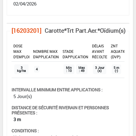
02/04/2026
[16203201]
Carotte*Trt Part.Aer.*Oïdium(s)
DOSE
DÉLAIS
ZNT
MAX
NOMBRE MAX
STADE
AVANT
AQUATIQUE
D'EMPLOI
D'APPLICATION
D'APPLICATION
RÉCOLTE
(DVP)
3
Min
Max
3 Jour
5 m
4
kg/ha
: 10
: 49
(s)
(-)
INTERVALLE MINIMUM ENTRE APPLICATIONS :
5 Jour(s)
DISTANCE DE SÉCURITÉ RIVERAIN ET PERSONNES
PRÉSENTES :
3 m
CONDITIONS :