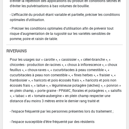
d'éviter la répétition des applications du produit en conditions sèches et
d'éviter les pulvérisations à bas volumes de bouillie.
- L'efficacité du produit étant variable et partielle, préciser les conditions
optimales d'utilisation.
- Préciser les conditions optimales d'utilisation afin de prévenir tout
risque d'augmentation de la rugosité sur les variétés sensibles de
pomme, poire et raisin de table.
RIVERAINS
Pour les usages sur « carotte », « cassissier », « céleri-branche », «
chicorées - production de racines », « choux à inflorescence », « choux
feuillus », « choux-raves », « cucurbitacées à peau comestible », «
cucurbitacées à peau non comestible », « fines herbes », « fraisier », «
framboisier », « haricots et pois écossés frais », « haricots et pois non
écossés frais », « laitue », « légumineuse potagère (sèches) », « poivron »
en plein champ, « porte graine - PPAMC, florales et potagères », « salsifis
», « tabac » et « tomate-aubergine » en plein champ respecter une
distance d'au moins 3 mètres entre le dernier rang traité et
- l'espace fréquenté par les personnes présentes lors du traitement ;
- l'espace susceptible d'être fréquenté par des résidents