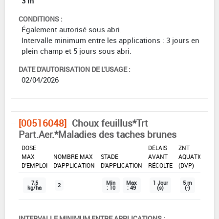
3 m
CONDITIONS :
Également autorisé sous abri.
Intervalle minimum entre les applications : 3 jours en
plein champ et 5 jours sous abri.
DATE D'AUTORISATION DE L'USAGE :
02/04/2026
[00516048]
Choux feuillus*Trt
Part.Aer.*Maladies des taches brunes
DOSE
DÉLAIS
ZNT
MAX
NOMBRE MAX
STADE
AVANT
AQUATIQUE
D'EMPLOI
D'APPLICATION
D'APPLICATION
RÉCOLTE
(DVP)
7,5
Min
Max
1 Jour
5 m
2
kg/ha
: 10
: 49
(s)
(-)
INTERVALLE MINIMUM ENTRE APPLICATIONS :