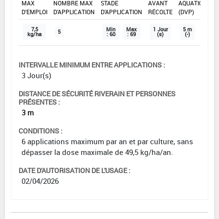
MAX
NOMBRE MAX
STADE
AVANT
AQUATIQUE
D'EMPLOI
D'APPLICATION
D'APPLICATION
RÉCOLTE
(DVP)
7,5
Min
Max
1 Jour
5 m
5
kg/ha
: 60
: 69
(s)
(-)
INTERVALLE MINIMUM ENTRE APPLICATIONS :
3 Jour(s)
DISTANCE DE SÉCURITÉ RIVERAIN ET PERSONNES
PRÉSENTES :
3 m
CONDITIONS :
6 applications maximum par an et par culture, sans
dépasser la dose maximale de 49,5 kg/ha/an.
DATE D'AUTORISATION DE L'USAGE :
02/04/2026