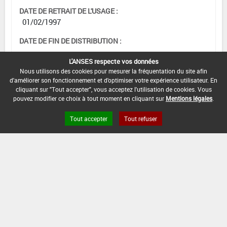
DATE DE RETRAIT DE L'USAGE :
01/02/1997
DATE DE FIN DE DISTRIBUTION :
-
L'ANSES respecte vos données
DATE DE FIN D'UTILISATION :
Nous utilisons des cookies pour mesurer la fréquentation du site afin
d'améliorer son fonctionnement et d'optimiser votre expérience utilisateur. En
-
cliquant sur "Tout accepter", vous acceptez l'utilisation de cookies. Vous
pouvez modifier ce choix à tout moment en cliquant sur
Mentions légales
.
Tout accepter
Tout refuser
Version du produit : v 2.0