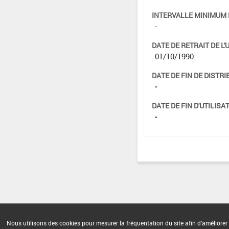
INTERVALLE MINIMUM 
-
DATE DE RETRAIT DE L'
01/10/1990
DATE DE FIN DE DISTRI
-
DATE DE FIN D'UTILISAT
-
Nous utilisons des cookies pour mesurer la fréquentation du site afin d'améliorer 
Version du produit : v 2.0