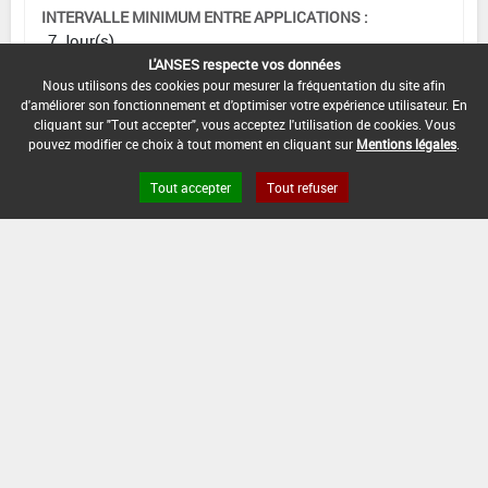
INTERVALLE MINIMUM ENTRE APPLICATIONS :
7 Jour(s)
L'ANSES respecte vos données
DISTANCE DE SÉCURITÉ RIVERAIN ET PERSONNES
Nous utilisons des cookies pour mesurer la fréquentation du site afin
PRÉSENTES :
d'améliorer son fonctionnement et d'optimiser votre expérience utilisateur. En
Se référer à la catégorie « RIVERAINS » dans la
cliquant sur "Tout accepter", vous acceptez l'utilisation de cookies. Vous
pouvez modifier ce choix à tout moment en cliquant sur
Mentions légales
.
rubrique « conditions d'emploi générales » ci-dessus.
En l'absence de distance de sécurité riverains fixée
Tout accepter
Tout refuser
dans l'AMM, l'arrêté du 4 mai 2017 relatif à la mise sur
le marché et à l'utilisation des produits
phytopharmaceutiques et de leurs adjuvants visés à
l'article L. 253-1 du code rural et de la pêche maritime
s'applique.
CONDITIONS :
DATE D'AUTORISATION DE L'USAGE :
01/08/2019