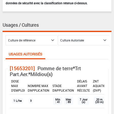
données de sécurité avec la classification retenue ci-dessus.
Usages / Cultures
USAGES AUTORISÉS
[15653201]
Pomme de terre*Trt
Part.Aer.*Mildiou(s)
DOSE
DÉLAIS
ZNT
MAX
NOMBRE MAX
STADE
AVANT
AQUATIQUE
D'EMPLOI
D'APPLICATION
D'APPLICATION
RÉCOLTE
(DVP)
Min
Max
7 Jour
20 m
1 L/ha
3
: 41
: 89
(s)
(20 m)