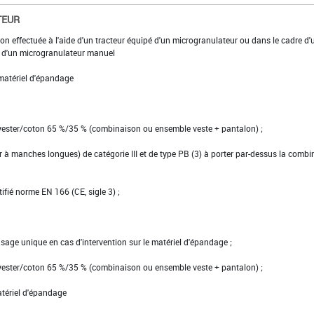
TEUR
on effectuée à l'aide d'un tracteur équipé d'un microgranulateur ou dans le cadre d'
de d'un microgranulateur manuel
matériel d'épandage
lyester/coton 65 %/35 % (combinaison ou ensemble veste + pantalon) ;
ier à manches longues) de catégorie III et de type PB (3) à porter par-dessus la comb
tifié norme EN 166 (CE, sigle 3) ;
usage unique en cas d'intervention sur le matériel d'épandage ;
lyester/coton 65 %/35 % (combinaison ou ensemble veste + pantalon) ;
atériel d'épandage