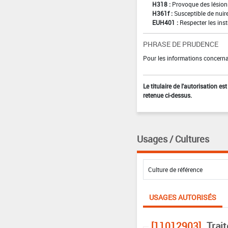
H318 :
Provoque des lésion
H361f :
Susceptible de nuire 
EUH401 :
Respecter les inst
PHRASE DE PRUDENCE
Pour les informations concernan
Le titulaire de l'autorisation e
retenue ci-dessus.
Usages / Cultures
USAGES AUTORISÉS
[11012903]
Trai