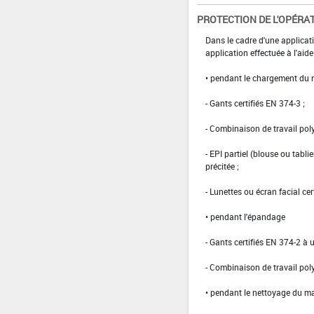
PROTECTION DE L'OPÉRA
Dans le cadre d'une applicati
application effectuée à l'ai
• pendant le chargement du 
- Gants certifiés EN 374-3 ;
- Combinaison de travail po
- EPI partiel (blouse ou tabl
précitée ;
- Lunettes ou écran facial cer
• pendant l'épandage
- Gants certifiés EN 374-2 à 
- Combinaison de travail po
• pendant le nettoyage du m