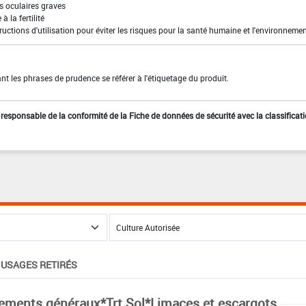
s oculaires graves
à la fertilité
ructions d'utilisation pour éviter les risques pour la santé humaine et l'environneme
t les phrases de prudence se référer à l'étiquetage du produit.
st responsable de la conformité de la Fiche de données de sécurité avec la classificat
USAGES RETIRÉS
tements généraux*Trt Sol*Limaces et escargots