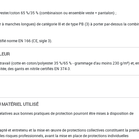
lyester/coton 65 %/35 % (combinaison ou ensemble veste + pantalon) ;
ier à manches longues) de catégorie III et de type PB (3) à porter par-dessus la comb
tifié norme EN 166 (CE, sigle 3).
LEUR
travail (cotte en coton/polyester 35 %/65 % - grammage d'au moins 230 g/m²) et, e
itée, des gants en nitrile certifiés EN 374-3.
 MATÉRIEL UTILISÉ
elatives aux bonnes pratiques de protection pourront être mises à disposition de
adapté et entretenu et la mise en œuvre de protections collectives constituent la premi
es risques professionnels, avant la mise en place de protections individuelles