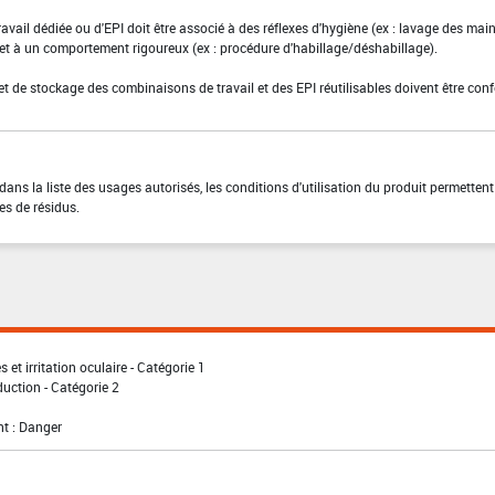
ravail dédiée ou d'EPI doit être associé à des réflexes d'hygiène (ex : lavage des main
 et à un comportement rigoureux (ex : procédure d'habillage/déshabillage).
et de stockage des combinaisons de travail et des EPI réutilisables doivent être con
ns la liste des usages autorisés, les conditions d'utilisation du produit permettent
es de résidus.
 et irritation oculaire - Catégorie 1
uction - Catégorie 2
t : Danger