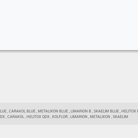
UE , CARAKOL BLUE , METALIXON BLUE , LIMARION B , SKAELIM BLUE , HELITOX B
X , CARAKOL , HELITOX QDX , KOLFLOR , LIMARION , METALIXON , SKAELIM