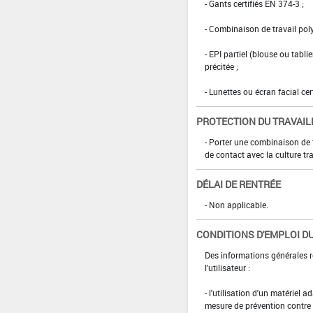
- Gants certifiés EN 374-3 ;
- Combinaison de travail po
- EPI partiel (blouse ou tabl
précitée ;
- Lunettes ou écran facial cer
PROTECTION DU TRAVAIL
- Porter une combinaison de 
de contact avec la culture tra
DÉLAI DE RENTRÉE
- Non applicable.
CONDITIONS D'EMPLOI DU
Des informations générales r
l'utilisateur :
- l'utilisation d'un matériel 
mesure de prévention contre l