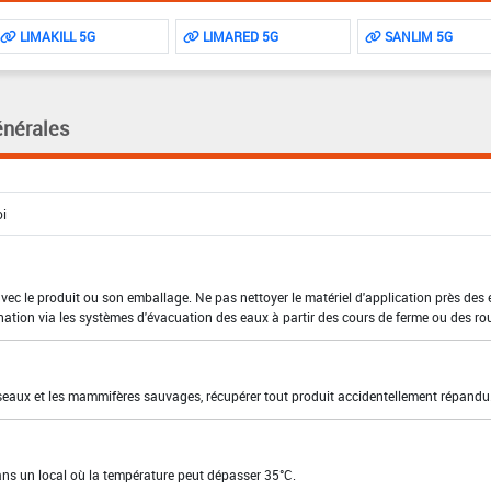
LIMAKILL 5G
LIMARED 5G
SANLIM 5G
énérales
 avec le produit ou son emballage. Ne pas nettoyer le matériel d'application près des
nation via les systèmes d'évacuation des eaux à partir des cours de ferme ou des ro
oiseaux et les mammifères sauvages, récupérer tout produit accidentellement répandu
dans un local où la température peut dépasser 35°C.