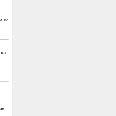
inaison
n cas
ère