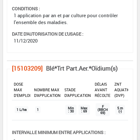
CONDITIONS :
1 application par an et par culture pour contrôler
l'ensemble des maladies.
DATE D'AUTORISATION DE L'USAGE :
11/12/2020
[15103209]
Blé*Trt Part.Aer.*Oïdium(s)
DOSE
DÉLAIS
ZNT
MAX
NOMBRE MAX
STADE
AVANT
AQUATIQUE
D'EMPLOI
D'APPLICATION
D'APPLICATION
RÉCOLTE
(DVP)
F
Min
Max
5 m
1 L/ha
1
(BBCH
: 30
: 69
(-)
69)
INTERVALLE MINIMUM ENTRE APPLICATIONS :
-