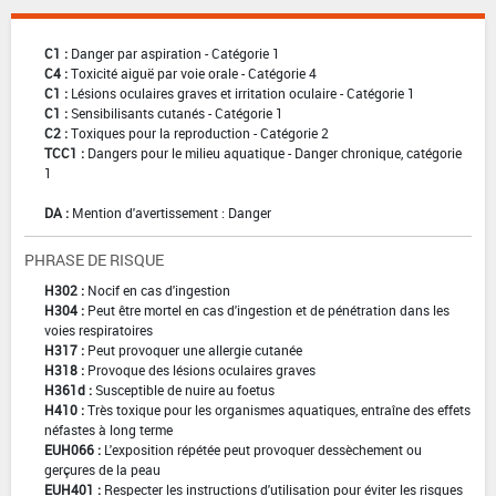
C1 :
Danger par aspiration - Catégorie 1
C4 :
Toxicité aiguë par voie orale - Catégorie 4
C1 :
Lésions oculaires graves et irritation oculaire - Catégorie 1
C1 :
Sensibilisants cutanés - Catégorie 1
C2 :
Toxiques pour la reproduction - Catégorie 2
TCC1 :
Dangers pour le milieu aquatique - Danger chronique, catégorie
1
DA :
Mention d'avertissement : Danger
PHRASE DE RISQUE
H302 :
Nocif en cas d'ingestion
H304 :
Peut être mortel en cas d'ingestion et de pénétration dans les
voies respiratoires
H317 :
Peut provoquer une allergie cutanée
H318 :
Provoque des lésions oculaires graves
H361d :
Susceptible de nuire au foetus
H410 :
Très toxique pour les organismes aquatiques, entraîne des effets
néfastes à long terme
EUH066 :
L'exposition répétée peut provoquer dessèchement ou
gerçures de la peau
EUH401 :
Respecter les instructions d'utilisation pour éviter les risques