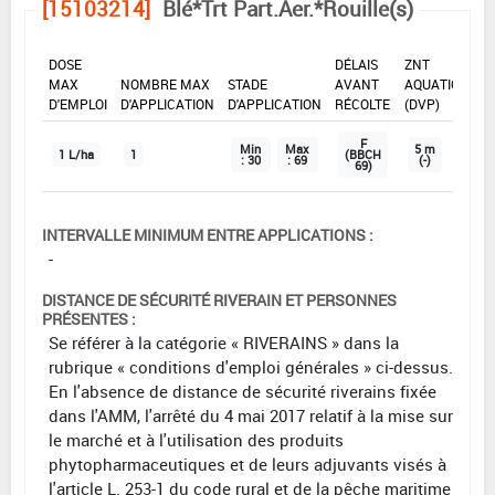
[15103214]
Blé*Trt Part.Aer.*Rouille(s)
DOSE
DÉLAIS
ZNT
MAX
NOMBRE MAX
STADE
AVANT
AQUATIQUE
D'EMPLOI
D'APPLICATION
D'APPLICATION
RÉCOLTE
(DVP)
F
Min
Max
5 m
1 L/ha
1
(BBCH
: 30
: 69
(-)
69)
INTERVALLE MINIMUM ENTRE APPLICATIONS :
-
DISTANCE DE SÉCURITÉ RIVERAIN ET PERSONNES
PRÉSENTES :
Se référer à la catégorie « RIVERAINS » dans la
rubrique « conditions d'emploi générales » ci-dessus.
En l'absence de distance de sécurité riverains fixée
dans l'AMM, l'arrêté du 4 mai 2017 relatif à la mise sur
le marché et à l'utilisation des produits
phytopharmaceutiques et de leurs adjuvants visés à
l'article L. 253-1 du code rural et de la pêche maritime