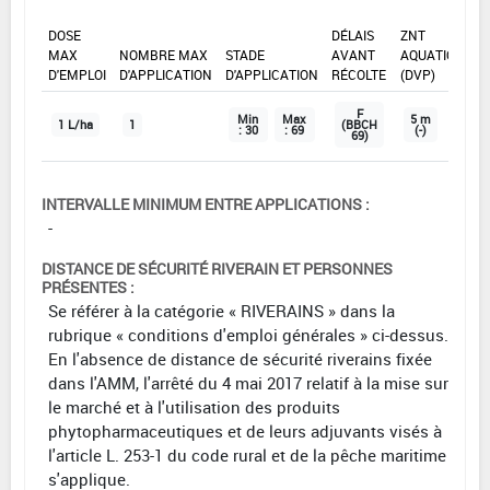
DOSE
DÉLAIS
ZNT
MAX
NOMBRE MAX
STADE
AVANT
AQUATIQUE
D'EMPLOI
D'APPLICATION
D'APPLICATION
RÉCOLTE
(DVP)
F
Min
Max
5 m
1 L/ha
1
(BBCH
: 30
: 69
(-)
69)
INTERVALLE MINIMUM ENTRE APPLICATIONS :
-
DISTANCE DE SÉCURITÉ RIVERAIN ET PERSONNES
PRÉSENTES :
Se référer à la catégorie « RIVERAINS » dans la
rubrique « conditions d'emploi générales » ci-dessus.
En l'absence de distance de sécurité riverains fixée
dans l'AMM, l'arrêté du 4 mai 2017 relatif à la mise sur
le marché et à l'utilisation des produits
phytopharmaceutiques et de leurs adjuvants visés à
l'article L. 253-1 du code rural et de la pêche maritime
s'applique.