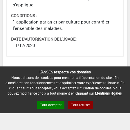
s'applique.
CONDITIONS :
1 application par an et par culture pour contrôler
l'ensemble des maladies.
DATE D'AUTORISATION DE L'USAGE :
11/12/2020
[15103221]
Blé*Trt Part.Aer.*Septoriose(s)
L'ANSES respecte vos données
Nous utilisons des cookies pour mesurer la fréquentation du site afin
d'améliorer son fonctionnement et d'optimiser votre expérience utilisateur. En
DOSE
DÉLAIS
ZNT
cliquant sur "Tout accepter", vous acceptez l'utilisation de cookies. Vous
MAX
NOMBRE MAX
STADE
AVANT
AQUATIQUE
pouvez modifier ce choix à tout moment en cliquant sur
Mentions légales
.
D'EMPLOI
D'APPLICATION
D'APPLICATION
RÉCOLTE
(DVP)
Tout accepter
Tout refuser
F
Min
Max
5 m
1 L/ha
1
(BBCH
: 30
: 69
(-)
69)