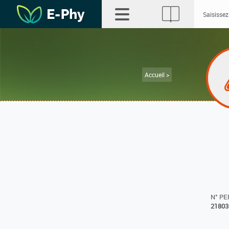
Accueil >
N° P
21803