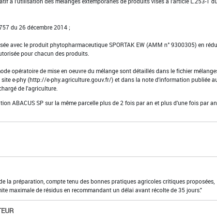
latif à l'utilisation des mélanges extemporanés de produits visés à l'article L.253-1 d
-1757 du 26 décembre 2014 ;
orisée avec le produit phytopharmaceutique SPORTAK EW (AMM n° 9300305) en rédu
utorisée pour chacun des produits.
ode opératoire de mise en oeuvre du mélange sont détaillés dans le fichier mélange
 site e-phy (http://e-phy.agriculture.gouv.fr/) et dans la note d'information publiée a
chargé de l'agriculture.
ation ABACUS SP sur la même parcelle plus de 2 fois par an et plus d'une fois par an
n de la préparation, compte tenu des bonnes pratiques agricoles critiques proposées,
imite maximale de résidus en recommandant un délai avant récolte de 35 jours."
TEUR