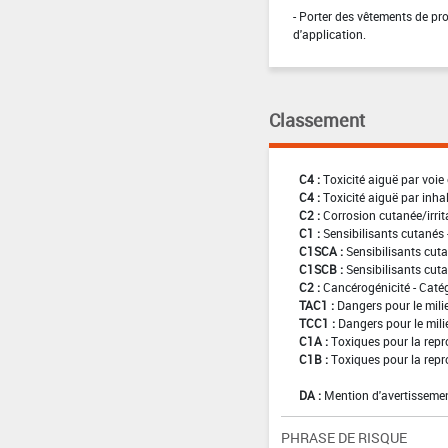
- Porter des vêtements de pr
d'application.
Classement
C4 :
Toxicité aiguë par voie 
C4 :
Toxicité aiguë par inha
C2 :
Corrosion cutanée/irrit
C1 :
Sensibilisants cutanés 
C1SCA :
Sensibilisants cuta
C1SCB :
Sensibilisants cuta
C2 :
Cancérogénicité - Caté
TAC1 :
Dangers pour le mili
TCC1 :
Dangers pour le mili
C1A :
Toxiques pour la repr
C1B :
Toxiques pour la repr
DA :
Mention d'avertissemen
PHRASE DE RISQUE