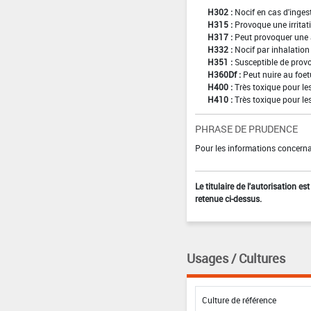
H302 :
Nocif en cas d'inges
H315 :
Provoque une irritat
H317 :
Peut provoquer une 
H332 :
Nocif par inhalation
H351 :
Susceptible de provo
H360Df :
Peut nuire au foetu
H400 :
Très toxique pour l
H410 :
Très toxique pour le
PHRASE DE PRUDENCE
Pour les informations concernan
Le titulaire de l'autorisation e
retenue ci-dessus.
Usages / Cultures