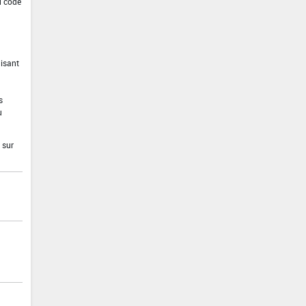
u code
isant
s
u
 sur