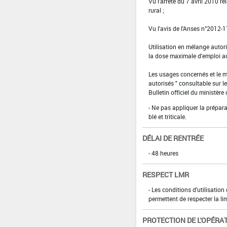
Vu l'arrêté du 7 avril 2010 re
rural ;
Vu l'avis de l'Anses n°2012
Utilisation en mélange aut
la dose maximale d'emploi a
Les usages concernés et le m
autorisés " consultable sur le
Bulletin officiel du ministère 
- Ne pas appliquer la prépar
blé et triticale.
DÉLAI DE RENTRÉE
- 48 heures
RESPECT LMR
- Les conditions d'utilisatio
permettent de respecter la l
PROTECTION DE L'OPÉRA