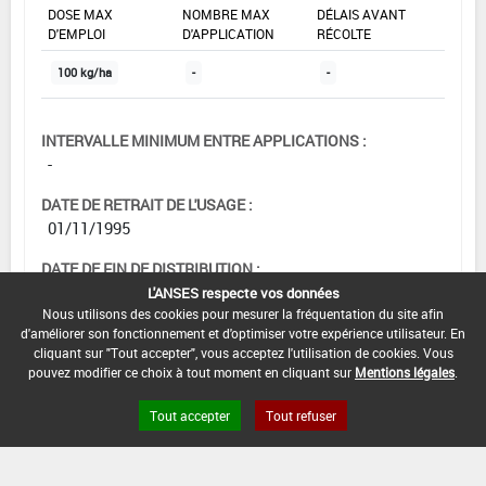
DOSE MAX
NOMBRE MAX
DÉLAIS AVANT
D'EMPLOI
D'APPLICATION
RÉCOLTE
100 kg/ha
-
-
INTERVALLE MINIMUM ENTRE APPLICATIONS :
-
DATE DE RETRAIT DE L'USAGE :
01/11/1995
DATE DE FIN DE DISTRIBUTION :
-
L'ANSES respecte vos données
Nous utilisons des cookies pour mesurer la fréquentation du site afin
DATE DE FIN D'UTILISATION :
d'améliorer son fonctionnement et d'optimiser votre expérience utilisateur. En
cliquant sur "Tout accepter", vous acceptez l'utilisation de cookies. Vous
-
pouvez modifier ce choix à tout moment en cliquant sur
Mentions légales
.
Tout accepter
Tout refuser