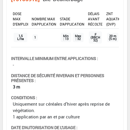
DOSE
DÉLAIS
ZNT
MAX
NOMBRE MAX
STADE
AVANT
AQUATIQUE
D'EMPLOI
D'APPLICATION
D'APPLICATION
RÉCOLTE
(DVP)
F
1,5
Min
Max
20 m
1
(BBCH
L/ha
: 13
: 32
(5 m)
32)
INTERVALLE MINIMUM ENTRE APPLICATIONS :
-
DISTANCE DE SÉCURITÉ RIVERAIN ET PERSONNES
PRÉSENTES :
3 m
CONDITIONS :
Uniquement sur céréales d'hiver après reprise de
végétation.
1 application par an et par culture
DATE D'AUTORISATION DE L'USAGE :