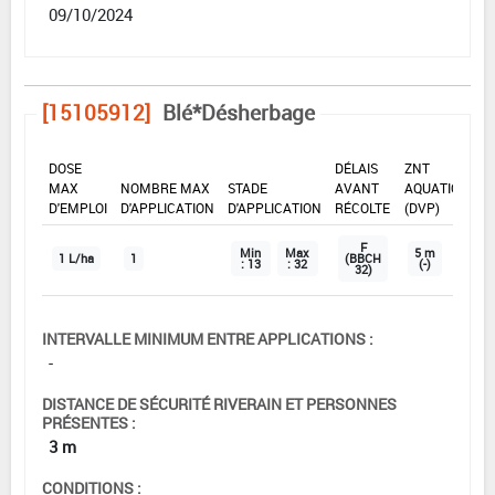
09/10/2024
[15105912]
Blé*Désherbage
DOSE
DÉLAIS
ZNT
MAX
NOMBRE MAX
STADE
AVANT
AQUATIQUE
D'EMPLOI
D'APPLICATION
D'APPLICATION
RÉCOLTE
(DVP)
F
Min
Max
5 m
1 L/ha
1
(BBCH
: 13
: 32
(-)
32)
INTERVALLE MINIMUM ENTRE APPLICATIONS :
-
DISTANCE DE SÉCURITÉ RIVERAIN ET PERSONNES
PRÉSENTES :
3 m
CONDITIONS :