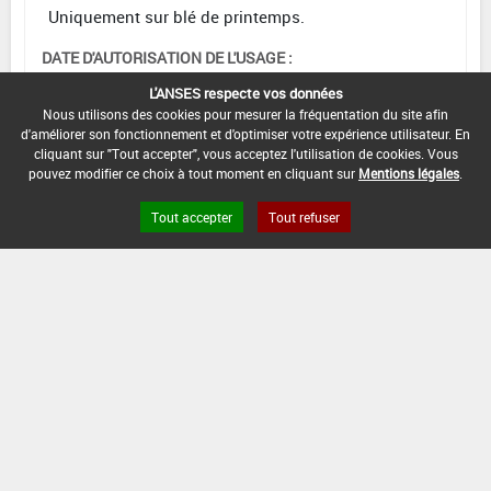
Uniquement sur blé de printemps.
DATE D'AUTORISATION DE L'USAGE :
09/10/2024
L'ANSES respecte vos données
Nous utilisons des cookies pour mesurer la fréquentation du site afin
d'améliorer son fonctionnement et d'optimiser votre expérience utilisateur. En
cliquant sur "Tout accepter", vous acceptez l'utilisation de cookies. Vous
[15105915]
Seigle*Désherbage
pouvez modifier ce choix à tout moment en cliquant sur
Mentions légales
.
Tout accepter
Tout refuser
DOSE
DÉLAIS
ZNT
MAX
NOMBRE MAX
STADE
AVANT
AQUATIQUE
D'EMPLOI
D'APPLICATION
D'APPLICATION
RÉCOLTE
(DVP)
F
1,5
Min
Max
20 m
1
(BBCH
L/ha
: 13
: 32
(5 m)
32)
INTERVALLE MINIMUM ENTRE APPLICATIONS :
-
DISTANCE DE SÉCURITÉ RIVERAIN ET PERSONNES
PRÉSENTES :