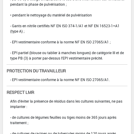
pendant la phase de pulvérisation ;
• pendant le nettoyage du matériel de pulvérisation
- Gants en nitrile certifiés NF EN ISO 374-1/A1 et NF EN 16523-1+A1
(type A) ;
- EPI vestimentaire conforme à la norme NF EN ISO 27065/A1 ;
- EPI partiel (blouse ou tablier à manches longues) de catégorie III et de
type PB (3) à porter par-dessus l'EPI vestimentaire précité.
PROTECTION DU TRAVAILLEUR
- EPI vestimentaire conforme à la norme NF EN ISO 27065/A1.
RESPECT LMR
Afin d'éviter la présence de résidus dans les cultures suivantes, ne pas
implanter :
- de cultures de légumes feuilles ou tiges moins de 365 jours après
traitement ;
- de cultures de racines ou de tubercules moins de 120 jours après