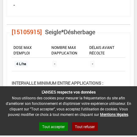
-
[15105915]
Seigle*Désherbage
DOSE MAX
NOMBRE MAX
DÉLAIS AVANT
D'EMPLOI
D'APPLICATION
RÉCOLTE
4 L/ha
-
-
INTERVALLE MINIMUM ENTRE APPLICATIONS :
-
L'ANSES respecte vos données
Nous utilisons des cookies pour mesurer la fréquentation du site afin
DATE DE RETRAIT DE L'USAGE :
d'améliorer son fonctionnement et d'optimiser votre expérience utilisateur. En
01/12/2000
cliquant sur "Tout accepter", vous acceptez l'utilisation de cookies. Vous
pouvez modifier ce choix à tout moment en cliquant sur
Mentions légales
.
DATE DE FIN DE DISTRIBUTION :
-
Tout accepter
Tout refuser