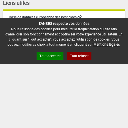
Liens utiles
Base de données européenne des pesticides
Base de données européenne des substances chimiques
L'ANSES respecte vos données
Nous utilisons des cookies pour mesurer la fréquentation du site afin
d'améliorer son fonctionnement et d'optimiser votre expérience utilisateur. En
cliquant sur "Tout accepter", vous acceptez l'utilisation de cookies. Vous
pouvez modifier ce choix à tout moment en cliquant sur
Mentions légales
.
Tout accepter
Tout refuser
Version du produit : v8.3
FAQ et Contact
Open Data
Mentions légales
Site ANSES
Dphy
2.1.4