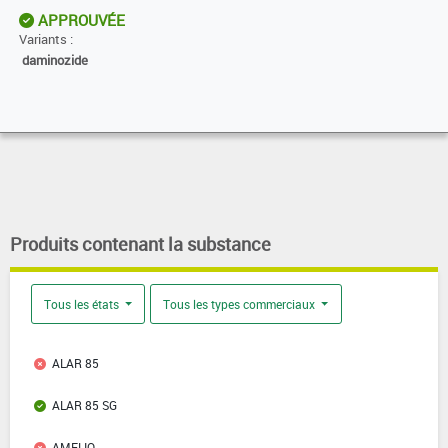
APPROUVÉE
Variants :
daminozide
Produits contenant la substance
Tous les états
Tous les types commerciaux
ALAR 85
ALAR 85 SG
AMELIO