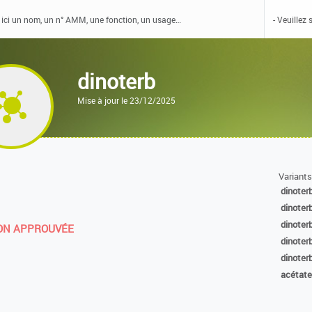
dinoterb
Mise à jour le 23/12/2025
Variants
dinoter
dinoter
dinoter
N APPROUVÉE
dinoter
dinoter
acétate