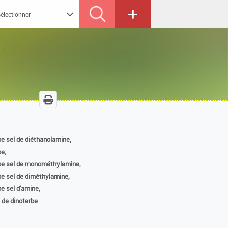
 :
be sel de diéthanolamine,
be,
be sel de monométhylamine,
be sel de diméthylamine,
be sel d'amine,
 de dinoterbe