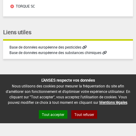
TORQUE SC
Liens utiles
Base de données européenne des pesticides
Base de données européenne des substances chimiques
L'ANSES respecte vos données
Nous utilisons des cookies pour mesurer la fréquentation du site afin
d'améliorer son fonctionnement et d'optimiser votre expérience utilisateur. En
Version du produit : v3.1
cliquant sur "Tout accepter", vous acceptez l'utilisation de cookies. Vous
pouvez modifier ce choix à tout moment en cliquant sur
Mentions légales
.
Tout accepter
Tout refuser
FAQ et Contact
Open Data
Mentions légales
Site ANSES
Dphy
2.1.4