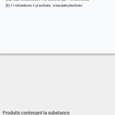
(E)-11-tétradécen-1-yl acétate,
n-hexadécylacétate
Produits contenant la substance