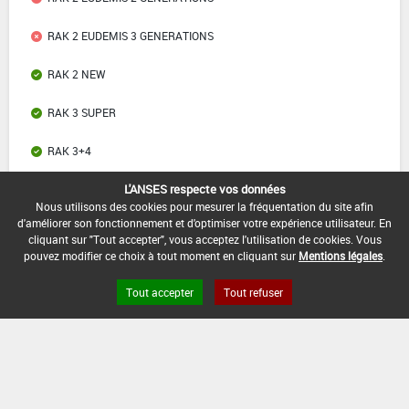
RAK 2 EUDEMIS 3 GENERATIONS
RAK 2 NEW
RAK 3 SUPER
RAK 3+4
L'ANSES respecte vos données
RAK 5
Nous utilisons des cookies pour mesurer la fréquentation du site afin
d'améliorer son fonctionnement et d'optimiser votre expérience utilisateur. En
RAK 5+6
cliquant sur "Tout accepter", vous acceptez l'utilisation de cookies. Vous
pouvez modifier ce choix à tout moment en cliquant sur
Mentions légales
.
SEMIOSNET CODLING MOTH
Tout accepter
Tout refuser
TUTA PRO PRESS
Liens utiles