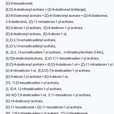
(Z)-9-hexadécenal,
(E/Z)-8-dodécenyl acétate + (Z)-8-dodécenol (mélange),
(E)-8-Dodecenyl acetate + (Z)-8-Dodecenyl acetate + (Z)-8-Dodecenol,
Z-8-dodécénol,
(Z)-11-tetradécen-1-yl acétate,
(E)-5-décen-1-yl acétate,
(Z)-8-dodécen-1-yl acétate,
(E)-8-dodécenyl acétate,
(E)-5-décen-1-ol,
(Z,Z)-3,13-octadécadiényl acétate,
(E,Z)-3,13-octadécadiényl acétate,
(E, Z)-2, 13-octadécadien-1-yl acétate.,
n-tétradecylacétate (14Ac),
(E/Z)9-dodécenylacétate,
(Z,E)-7,11-hexadécadien-1-yl acétate,
(E/Z)-9-dodécenyl acétate + (E/Z)-9-dodécen-1-ol + (Z)-11-tétradecen-1-yl 
(z)-8-tétradécen-1-ol,
(E,E/Z)-7,9-dodécadien-1-yl acétate,
(E)-5-décen-1-yl acétate + (E)-5-décen-1-ol,
(7Z, 11Z)-hexadécadien-1-yl acétate,
(Z, E)-9, 12-tétradécadien-1-yl acétate,
(4Z-9Z)-7,9-dodécadien-1-ol,
Z-11-hexadécen-1-yl acétate,
(E)-10-dodécenyl acétate,
(Z)-11-hexadécenal + (Z)-11-hexadécen-1-yl acétate,
(9Z, 12E)-tétradécadien-1-yl acétate,
(Z)-7-tétradécenal,