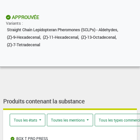
APPROUVÉE
Variants :
Straight Chain Lepidopteran Pheromones (SCLPs) - Aldehydes,
(Z)-9-Hexadecenal,
(Z)-11-Hexadecenal,
(Z)-13-Octadecenal,
(Z)-7-Tetradecenal
Produits contenant la substance
Tous les états
Toutes les mentions
Tous les types commerc
BOX T PRO PRESS