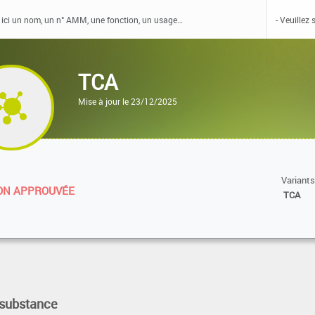
TCA
Mise à jour le 23/12/2025
Variants
N APPROUVÉE
TCA
 substance