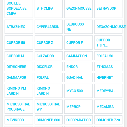
BOUILLIE
BORDELAISE
BTF CMPA
GAZONMOUSSE
BETRAVDOR
CMPA
DEBROUSS
ATRAZINEX
CYPERJARDIN
DEGAZONMOUSSE
NET
CUPROR
CUPROR 50
CUPROR Z
CUPROR F
TRIPLE
CUPROR M
COLZADOR
GAMMATION
FOLFAL 50
DITHIONEBE
DICOFLOR
ENDOR
ETHOMAS
GAMMAFOR
FOLFAL
GUADINAL
HIVERNET
KIMONO PM
KIMONO
MYCO 500
MEDIPYRAL
JARDIN
JARDIN
MICROSOFRAL
MICROSOFRAL
MEPROP
MECAMBA
POUDRAGE
WP
MEVINFOR
ORMONEB 600
OLEOPARATIOR
ORMONEB 720