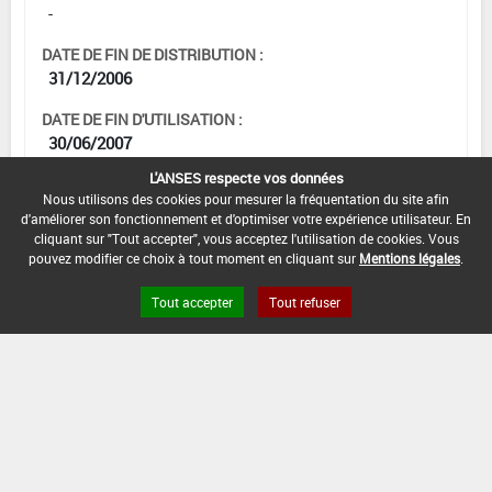
-
DATE DE FIN DE DISTRIBUTION :
31/12/2006
DATE DE FIN D'UTILISATION :
30/06/2007
L'ANSES respecte vos données
Nous utilisons des cookies pour mesurer la fréquentation du site afin
d'améliorer son fonctionnement et d'optimiser votre expérience utilisateur. En
[15105915]
Seigle*Désherbage
cliquant sur "Tout accepter", vous acceptez l'utilisation de cookies. Vous
pouvez modifier ce choix à tout moment en cliquant sur
Mentions légales
.
DOSE MAX
NOMBRE MAX
DÉLAIS AVANT
Tout accepter
Tout refuser
D'EMPLOI
D'APPLICATION
RÉCOLTE
4,25 L/ha
-
-
INTERVALLE MINIMUM ENTRE APPLICATIONS :
-
DATE DE RETRAIT DE L'USAGE :