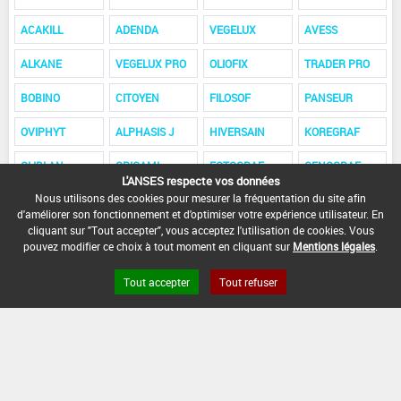
ACAKILL
ADENDA
VEGELUX
AVESS
ALKANE
VEGELUX PRO
OLIOFIX
TRADER PRO
BOBINO
CITOYEN
FILOSOF
PANSEUR
OVIPHYT
ALPHASIS J
HIVERSAIN
KOREGRAF
OLIBLAN
ORIGAMI
FOTOGRAF
CENOGRAF
L'ANSES respecte vos données
Nous utilisons des cookies pour mesurer la fréquentation du site afin
STORMING
SPASIS
VAZYL A
VAZYL-Y
d'améliorer son fonctionnement et d'optimiser votre expérience utilisateur. En
cliquant sur "Tout accepter", vous acceptez l'utilisation de cookies. Vous
TAMPRESAN
pouvez modifier ce choix à tout moment en cliquant sur
Mentions légales
.
Tout accepter
Tout refuser
FAQ et Contact
Open Data
Mentions légales
Site ANSES
Dphy
2.1.4