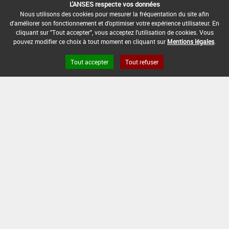
DATE DE RETRAIT DE L'USAGE :
L'ANSES respecte vos données
06/08/2018
Nous utilisons des cookies pour mesurer la fréquentation du site afin
d'améliorer son fonctionnement et d'optimiser votre expérience utilisateur. En
DATE DE FIN DE DISTRIBUTION :
cliquant sur "Tout accepter", vous acceptez l'utilisation de cookies. Vous
pouvez modifier ce choix à tout moment en cliquant sur
Mentions légales
.
06/02/2019
DATE DE FIN D'UTILISATION :
Tout accepter
Tout refuser
06/08/2019
Version du produit : v 4.2