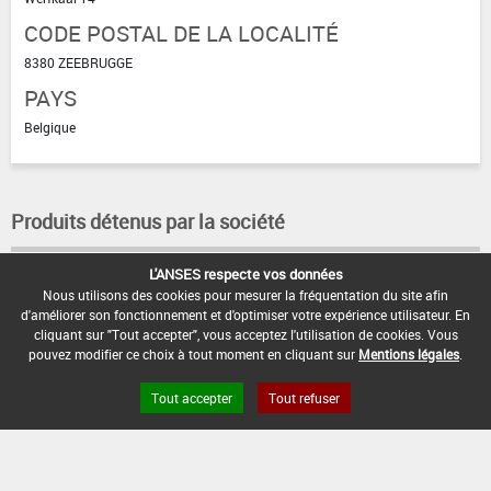
CODE POSTAL DE LA LOCALITÉ
8380 ZEEBRUGGE
PAYS
Belgique
Produits détenus par la société
L'ANSES respecte vos données
INTER ADREX
INTER SIRIS
INTER CISTO
Nous utilisons des cookies pour mesurer la fréquentation du site afin
d'améliorer son fonctionnement et d'optimiser votre expérience utilisateur. En
cliquant sur "Tout accepter", vous acceptez l'utilisation de cookies. Vous
pouvez modifier ce choix à tout moment en cliquant sur
Mentions légales
.
Tout accepter
Tout refuser
FAQ et Contact
Open Data
Mentions légales
Site ANSES
Dphy
2.1.4