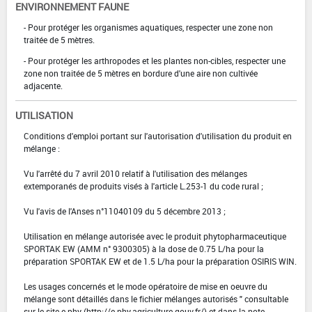
ENVIRONNEMENT FAUNE
- Pour protéger les organismes aquatiques, respecter une zone non
traitée de 5 mètres.
- Pour protéger les arthropodes et les plantes non-cibles, respecter une
zone non traitée de 5 mètres en bordure d'une aire non cultivée
adjacente.
UTILISATION
Conditions d'emploi portant sur l'autorisation d'utilisation du produit en
mélange :
Vu l'arrêté du 7 avril 2010 relatif à l'utilisation des mélanges
extemporanés de produits visés à l'article L.253-1 du code rural ;
Vu l'avis de l'Anses n°11040109 du 5 décembre 2013 ;
Utilisation en mélange autorisée avec le produit phytopharmaceutique
SPORTAK EW (AMM n° 9300305) à la dose de 0.75 L/ha pour la
préparation SPORTAK EW et de 1.5 L/ha pour la préparation OSIRIS WIN.
Les usages concernés et le mode opératoire de mise en oeuvre du
mélange sont détaillés dans le fichier mélanges autorisés " consultable
sur le site e-phy (http://e-phy.agriculture.gouv.fr/) et dans la note