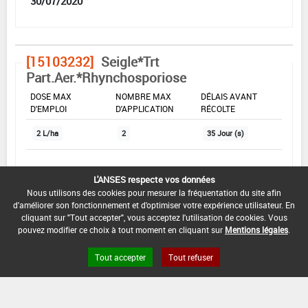
30/07/2020
[15103232]
Seigle*Trt
Part.Aer.*Rhynchosporiose
DOSE MAX
NOMBRE MAX
DÉLAIS AVANT
D'EMPLOI
D'APPLICATION
RÉCOLTE
2 L/ha
2
35 Jour (s)
INTERVALLE MINIMUM ENTRE APPLICATIONS :
L'ANSES respecte vos données
-
Nous utilisons des cookies pour mesurer la fréquentation du site afin
d'améliorer son fonctionnement et d'optimiser votre expérience utilisateur. En
DATE DE RETRAIT DE L'USAGE :
cliquant sur "Tout accepter", vous acceptez l'utilisation de cookies. Vous
pouvez modifier ce choix à tout moment en cliquant sur
Mentions légales
.
30/07/2019
DATE DE FIN DE DISTRIBUTION :
Tout accepter
Tout refuser
30/11/2019
DATE DE FIN D'UTILISATION :