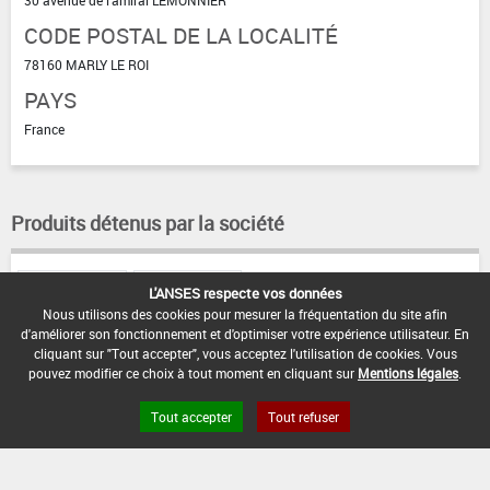
CODE POSTAL DE LA LOCALITÉ
78160 MARLY LE ROI
PAYS
France
Produits détenus par la société
ANTI TAUPES
TAUPICIDE
L'ANSES respecte vos données
VP
DEGY
Nous utilisons des cookies pour mesurer la fréquentation du site afin
d'améliorer son fonctionnement et d'optimiser votre expérience utilisateur. En
cliquant sur "Tout accepter", vous acceptez l'utilisation de cookies. Vous
pouvez modifier ce choix à tout moment en cliquant sur
Mentions légales
.
Tout accepter
Tout refuser
FAQ et Contact
Open Data
Mentions légales
Site ANSES
Dphy
2.1.4