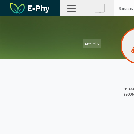
Accueil >
N° A
87005