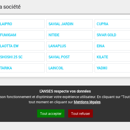
a société
LAIPRO
SAVIAL JARDIN
CUPRA
FUMIGAM
NITIDE
SIVAR GOLD
LAOTTA EW
LANAPLUS
EINA
SHOSHI 25 SC
SAVIAL POST
KILATE
TARIKA
LAINCOIL
YADIKI
L'ANSES respecte vos données
son fonctionnement et d'optimiser votre expérience utilisateur. En cliquant sur "Tout
tout moment en cliquant sur
Mentions légales
.
Tout accepter
Tout refuser
s légales
Site ANSES
Dphy