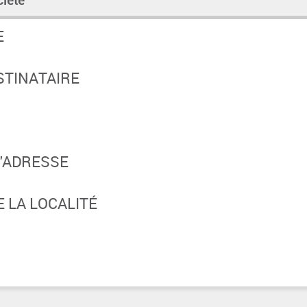
ciété
E
STINATAIRE
'ADRESSE
 LA LOCALITÉ