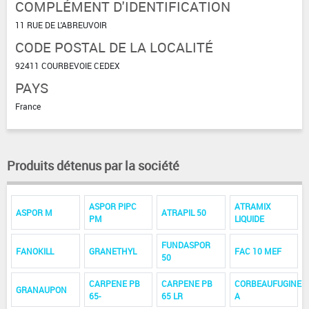
COMPLÉMENT D'IDENTIFICATION
11 RUE DE L'ABREUVOIR
CODE POSTAL DE LA LOCALITÉ
92411 COURBEVOIE CEDEX
PAYS
France
Produits détenus par la société
ASPOR PIPC
ATRAMIX
ASPOR M
ATRAPIL 50
PM
LIQUIDE
FUNDASPOR
FANOKILL
GRANETHYL
FAC 10 MEF
50
CARPENE PB
CARPENE PB
CORBEAUFUGINE
GRANAUPON
65-
65 LR
A