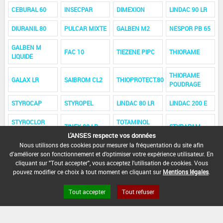
CEBURAL 60
INSECPAR
DIMEXION
LINDAC 90 LR
DIURANIL 80
PULCAR MIXTE
GALBEN M2
NESPOR PB 65
GALBEN M
FAC 10
TIEZENE PIPC
THIORAME
LIQUIDE
THIORAME
GALAX LR
SAIBROM CL2
THIOPROTECT.80
POUDRAGE
STYROCAP
STYROPEL
LINDAC 80 LR
LINDAC 200 E
STYROCLOR
TOTAMINOL
ZINEX 80 LR
STYRAPAM
400
LIQUIDE
L'ANSES respecte vos données
Nous utilisons des cookies pour mesurer la fréquentation du site afin
ZIRANYL
NUAPHOS.500.
PROLANIL TP
PROLANIL G
d'améliorer son fonctionnement et d'optimiser votre expérience utilisateur. En
cliquant sur "Tout accepter", vous acceptez l'utilisation de cookies. Vous
PROLANIL T
PULCAR
ROGOR 30 AS
pouvez modifier ce choix à tout moment en cliquant sur
Mentions légales
.
Tout accepter
Tout refuser