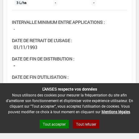
3 L/ha
-
-
INTERVALLE MINIMUM ENTRE APPLICATIONS :
-
DATE DE RETRAIT DE L'USAGE :
01/11/1993
DATE DE FIN DE DISTRIBUTION :
-
DATE DE FIN D'UTILISATION :
-
L'ANSES respecte vos données
Nous utilisons des cookies pour mesurer la fréquentation du site afin
d'améliorer son fonctionnement et d'optimiser votre expérience utilisateur. En
cliquant sur "Tout accepter", vous acceptez l'utilisation de cookies. Vous
[15105915]
Seigle*Désherbage
pouvez modifier ce choix à tout moment en cliquant sur
Mentions légales
.
Tout accepter
Tout refuser
DOSE MAX
NOMBRE MAX
DÉLAIS AVANT
D'EMPLOI
D'APPLICATION
RÉCOLTE