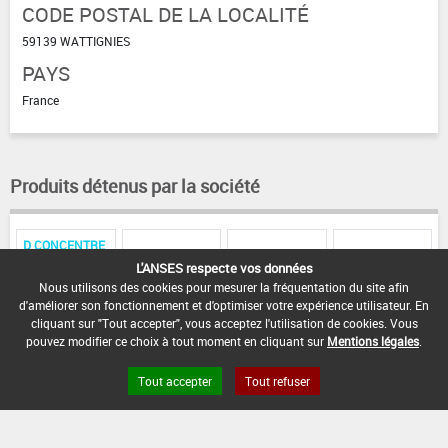
CODE POSTAL DE LA LOCALITÉ
59139 WATTIGNIES
PAYS
France
Produits détenus par la société
D CONCENTRE
DESHERBANT
DESH TOTAL
SUSPENSION
DESH.SELECTIF.L.
L'ANSES respecte vos données
TOTAL P 80
LIQUIDE
LIQUIDE
Nous utilisons des cookies pour mesurer la fréquentation du site afin
d'améliorer son fonctionnement et d'optimiser votre expérience utilisateur. En
cliquant sur "Tout accepter", vous acceptez l'utilisation de cookies. Vous
pouvez modifier ce choix à tout moment en cliquant sur
Mentions légales
.
Tout accepter
Tout refuser
FAQ et Contact
Open Data
Mentions légales
Site ANSES
Dphy
2.1.4