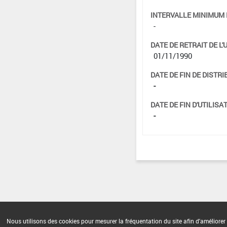
INTERVALLE MINIMUM 
-
DATE DE RETRAIT DE L'
01/11/1990
DATE DE FIN DE DISTRI
-
DATE DE FIN D'UTILISAT
-
Nous utilisons des cookies pour mesurer la fréquentation du site afin d'améliorer 
Version du produit : v 2.0