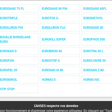
EURODANE 75 FL
EURODANE 90 PM
EURODANE 60FL
EUROTRIPLE
EUROTOX G.
EUROMETHYL
EUROLURON PM
EUROLURON FLO
EURODANE 90
BOUILLIE BORDELAISE
EUROKILL SUPER
EUROPHOS 500
EURO
EUROKAR D
EUROBRON 60
EUROTRA 50 L
EUROPON
EUROSTOP G
EUROCUIVRE 50
EUROPEL 50
EUROSAN M 80
EUROSAN Z 80
EUROMINOL
HORMO D
HORMO MC
STIP STOP
L'ANSES respecte vos données
son fonctionnement et d'optimiser votre expérience utilisateur. En cliquant sur "Tout