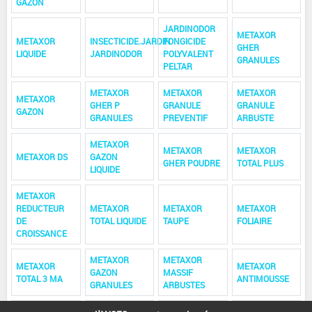
GAZON
JARDINODOR
METAXOR
METAXOR
INSECTICIDE.JARDIN
FONGICIDE
GHER
LIQUIDE
JARDINODOR
POLYVALENT
GRANULES
PELTAR
METAXOR
METAXOR
METAXOR
METAXOR
GHER P
GRANULE
GRANULE
GAZON
GRANULES
PREVENTIF
ARBUSTE
METAXOR
METAXOR
METAXOR
METAXOR DS
GAZON
GHER POUDRE
TOTAL PLUS
LIQUIDE
METAXOR
REDUCTEUR
METAXOR
METAXOR
METAXOR
DE
TOTAL LIQUIDE
TAUPE
FOLIAIRE
CROISSANCE
METAXOR
METAXOR
METAXOR
METAXOR
GAZON
MASSIF
TOTAL 3 MA
ANTIMOUSSE
GRANULES
ARBUSTES
SUPER
METAXOR
SUPER