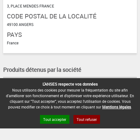
3, PLACE MENDES FRANCE
CODE POSTAL DE LA LOCALITÉ
49100 ANGERS
PAYS
France
Produits détenus par la société
L'ANSES respecte vos données
COUR-NET
Nous utilisons des cookies pour mesurer la fréquentation du site afin
d'améliorer son fonctionnement et d'optimiser votre expérience utilisateur. En
cliquant sur "Tout accepter", vous acceptez l'utilisation de cookies. Vous
pouvez modifier ce choix à tout moment en cliquant sur
Mentions légales
.
Tout accepter
Tout refuser
FAQ et Contact
Open Data
Mentions légales
Site ANSES
Dphy
2.1.4