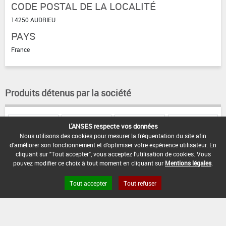
CODE POSTAL DE LA LOCALITÉ
14250 AUDRIEU
PAYS
France
Produits détenus par la société
TAUPITAN
TANATAUPE
L'ANSES respecte vos données
TAUPIZO
TANAZOTAUPE
LOMBRICOIDE
LOMBRICOIDE
Nous utilisons des cookies pour mesurer la fréquentation du site afin
d'améliorer son fonctionnement et d'optimiser votre expérience utilisateur. En
cliquant sur "Tout accepter", vous acceptez l'utilisation de cookies. Vous
pouvez modifier ce choix à tout moment en cliquant sur
Mentions légales
.
Tout accepter
Tout refuser
FAQ et Contact
Open Data
Mentions légales
Site ANSES
Dphy
2.1.4