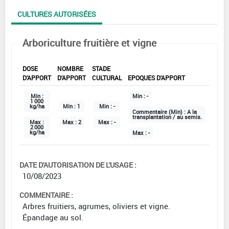
CULTURES AUTORISÉES
Arboriculture fruitière et vigne
DOSE
NOMBRE
STADE
D'APPORT
D'APPORT
CULTURAL
EPOQUES D'APPORT
Min :
Min :
-
1 000
kg/ha
Min :
1
Min :
-
Commentaire (Min) :
A la
transplantation / au semis.
Max :
Max :
2
Max :
-
2 000
kg/ha
Max :
-
DATE D'AUTORISATION DE L'USAGE :
10/08/2023
COMMENTAIRE :
Arbres fruitiers, agrumes, oliviers et vigne.
Épandage au sol.