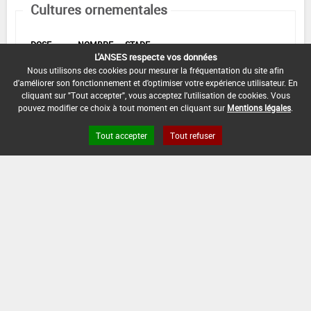
Cultures ornementales
DOSE
NOMBRE
STADE
L'ANSES respecte vos données
D'APPORT
D'APPORT
CULTURAL
EPOQUES D'APPORT
Nous utilisons des cookies pour mesurer la fréquentation du site afin
Min :
Min :
-
d'améliorer son fonctionnement et d'optimiser votre expérience utilisateur. En
1 000
cliquant sur "Tout accepter", vous acceptez l'utilisation de cookies. Vous
kg/ha
Min :
1
Min :
-
Commentaire (Min) :
A la
pouvez modifier ce choix à tout moment en cliquant sur
Mentions légales
.
transplantation / au semis.
Max :
Max :
2
Max :
-
2 000
kg/ha
Max :
-
Tout accepter
Tout refuser
DATE D'AUTORISATION DE L'USAGE :
10/08/2023
COMMENTAIRE :
Épandage au sol.