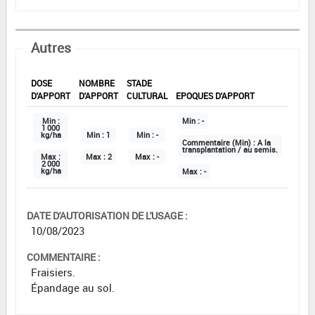
Autres
DOSE
NOMBRE
STADE
D'APPORT
D'APPORT
CULTURAL
EPOQUES D'APPORT
Min :
Min :
-
1 000
kg/ha
Min :
1
Min :
-
Commentaire (Min) :
A la
transplantation / au semis.
Max :
Max :
2
Max :
-
2 000
kg/ha
Max :
-
DATE D'AUTORISATION DE L'USAGE :
10/08/2023
COMMENTAIRE :
Fraisiers.
Épandage au sol.