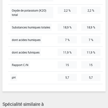
Oxyde de potassium (K2O)
2,2 %
2,2 %
total
Substances humiques totales
18,9 %
18,9 %
dont acides humiques
7 %
7 %
dont acides fulviques
11,9 %
11,9 %
Rapport C/N
15
15
pH
5,7
5,7
Spécialité similaire à