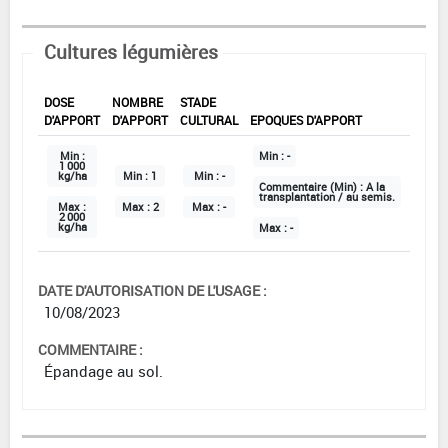
Cultures légumières
DOSE
NOMBRE
STADE
D'APPORT
D'APPORT
CULTURAL
EPOQUES D'APPORT
Min :
Min :
-
1 000
kg/ha
Min :
1
Min :
-
Commentaire (Min) :
A la
transplantation / au semis.
Max :
Max :
2
Max :
-
2 000
kg/ha
Max :
-
DATE D'AUTORISATION DE L'USAGE :
10/08/2023
COMMENTAIRE :
Épandage au sol.