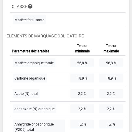
CLASSE
Matière fertilisante
ÉLÉMENTS DE MARQUAGE OBLIGATOIRE
Teneur
Teneur
Paramètres déclarables
minimale
maximale
Matière organique totale
56,8 %
56,8 %
Carbone organique
18,9 %
18,9 %
Azote (N) total
2,2 %
2,2 %
dont azote (N) organique
2,2 %
2,2 %
Anhydride phosphorique
1,2 %
1,2 %
(P2O5) total