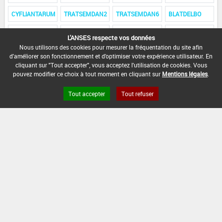
CYFLIANTARUM
TRATSEMDAN2
TRATSEMDAN6
BLATDELBO
CAZCUPER
TRATSEMDAN4
MIDAMIBALE
CAZSOFAI
L'ANSES respecte vos données
Nous utilisons des cookies pour mesurer la fréquentation du site afin
DANFAGRIGEL
THIRAZO
TEBUWG
RACAPIARETA
d'améliorer son fonctionnement et d'optimiser votre expérience utilisateur. En
cliquant sur "Tout accepter", vous acceptez l'utilisation de cookies. Vous
CABEOPRIE
CAZOFLOW
RACADOELLI
DANFAGRIG
pouvez modifier ce choix à tout moment en cliquant sur
Mentions légales
.
CAZDIMEINA
RACARODNIE
CAZSEENL
RAUCEIMAL
Tout accepter
Tout refuser
CAERBIBLATE
CAZOLENDO
FAELILOU
CLINETORE
GRASONORBI
VECALITEPI
NORBISULBRO
CAZSUOLIE
TREADANI1
CAZPAJ
VACAZOTELI
CLOMEDANI3
CORAMALE
CAZOXISTOP
BLETAVIATE
ZOECAZEU
BICARBENAT
CAZOOIL79
VOLAFITOR
VINTECILE C
85