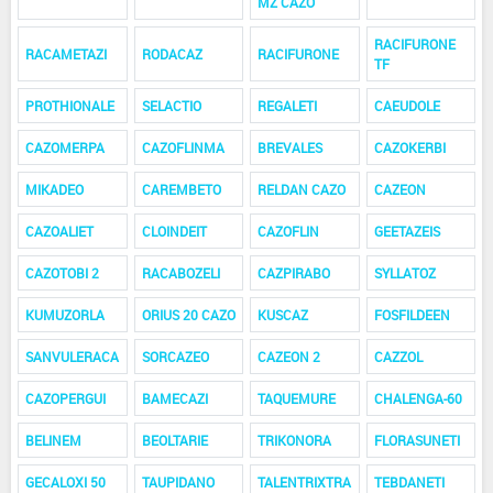
MZ CAZO
RACIFURONE
RACAMETAZI
RODACAZ
RACIFURONE
TF
PROTHIONALE
SELACTIO
REGALETI
CAEUDOLE
CAZOMERPA
CAZOFLINMA
BREVALES
CAZOKERBI
MIKADEO
CAREMBETO
RELDAN CAZO
CAZEON
CAZOALIET
CLOINDEIT
CAZOFLIN
GEETAZEIS
CAZOTOBI 2
RACABOZELI
CAZPIRABO
SYLLATOZ
KUMUZORLA
ORIUS 20 CAZO
KUSCAZ
FOSFILDEEN
SANVULERACA
SORCAZEO
CAZEON 2
CAZZOL
CAZOPERGUI
BAMECAZI
TAQUEMURE
CHALENGA-60
BELINEM
BEOLTARIE
TRIKONORA
FLORASUNETI
GECALOXI 50
TAUPIDANO
TALENTRIXTRA
TEBDANETI