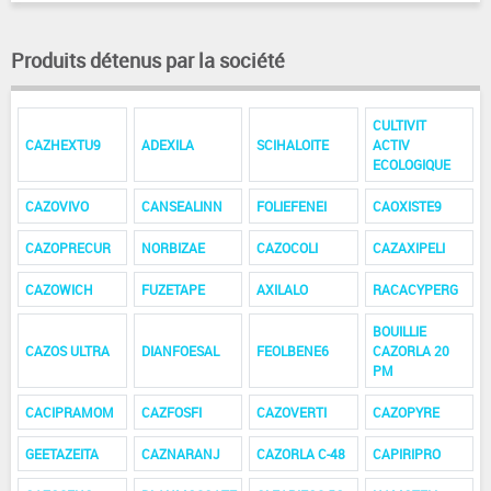
Produits détenus par la société
CULTIVIT
CAZHEXTU9
ADEXILA
SCIHALOITE
ACTIV
ECOLOGIQUE
CAZOVIVO
CANSEALINN
FOLIEFENEI
CAOXISTE9
CAZOPRECUR
NORBIZAE
CAZOCOLI
CAZAXIPELI
CAZOWICH
FUZETAPE
AXILALO
RACACYPERG
BOUILLIE
CAZOS ULTRA
DIANFOESAL
FEOLBENE6
CAZORLA 20
PM
CACIPRAMOM
CAZFOSFI
CAZOVERTI
CAZOPYRE
GEETAZEITA
CAZNARANJ
CAZORLA C-48
CAPIRIPRO