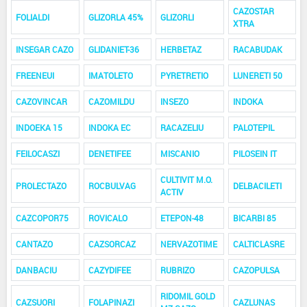
CAZOSTAR
FOLIALDI
GLIZORLA 45%
GLIZORLI
XTRA
INSEGAR CAZO
GLIDANIET-36
HERBETAZ
RACABUDAK
FREENEUI
IMATOLETO
PYRETRETIO
LUNERETI 50
CAZOVINCAR
CAZOMILDU
INSEZO
INDOKA
INDOEKA 15
INDOKA EC
RACAZELIU
PALOTEPIL
FEILOCASZI
DENETIFEE
MISCANIO
PILOSEIN IT
CULTIVIT M.O.
PROLECTAZO
ROCBULVAG
DELBACILETI
ACTIV
CAZCOPOR75
ROVICALO
ETEPON-48
BICARBI 85
CANTAZO
CAZSORCAZ
NERVAZOTIME
CALTICLASRE
DANBACIU
CAZYDIFEE
RUBRIZO
CAZOPULSA
RIDOMIL GOLD
CAZSUORI
FOLAPINAZI
CAZLUNAS