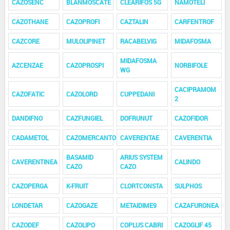
CAZOSENC
BLANMOSCATE
CLEARIFOS 5G
NAMOTELI
CAZOTHANE
CAZOPROFI
CAZTALIN
CARFENTROF
CAZCORE
MULOLIPINET
RACABELVIG
MIDAFOSMA
MIDAFOSMA
AZCENZAE
CAZOPROSPI
NORBIFOLE
WG
CACIPRAMOM
CAZOFATIC
CAZOLORD
CUPPEDANI
2
DANDIFNO
CAZFUNGIEL
DOFRUNUT
CAZOFIDOR
CADAMETOL
CAZOMERCANTO
CAVERENTAE
CAVERENTIA
BASAMID
ARIUS SYSTEM
CAVERENTINEA
CALINDO
CAZO
CAZO
CAZOPERGA
K-FRUIT
CLORTCONSTA
SULPHOS
LONDETAR
CAZOGAZE
METAIDIME9
CAZAFURONEA
CAZODEF
CAZOLIPO
COPLUS CABRI
CAZOGLIF 45