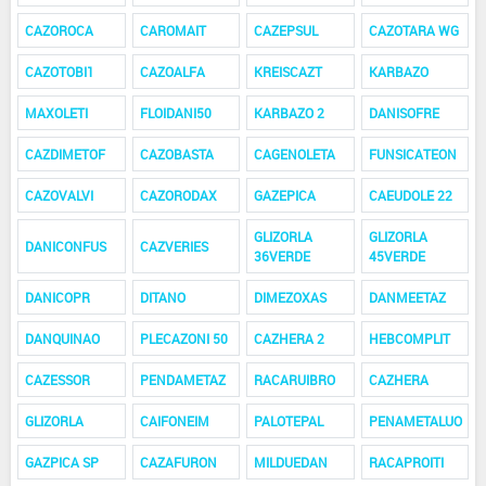
CAZOROCA
CAROMAIT
CAZEPSUL
CAZOTARA WG
CAZOTOBI1
CAZOALFA
KREISCAZT
KARBAZO
MAXOLETI
FLOIDANI50
KARBAZO 2
DANISOFRE
CAZDIMETOF
CAZOBASTA
CAGENOLETA
FUNSICATEON
CAZOVALVI
CAZORODAX
GAZEPICA
CAEUDOLE 22
GLIZORLA
GLIZORLA
DANICONFUS
CAZVERIES
36VERDE
45VERDE
DANICOPR
DITANO
DIMEZOXAS
DANMEETAZ
DANQUINAO
PLECAZONI 50
CAZHERA 2
HEBCOMPLIT
CAZESSOR
PENDAMETAZ
RACARUIBRO
CAZHERA
GLIZORLA
CAIFONEIM
PALOTEPAL
PENAMETALUO
GAZPICA SP
CAZAFURON
MILDUEDAN
RACAPROITI