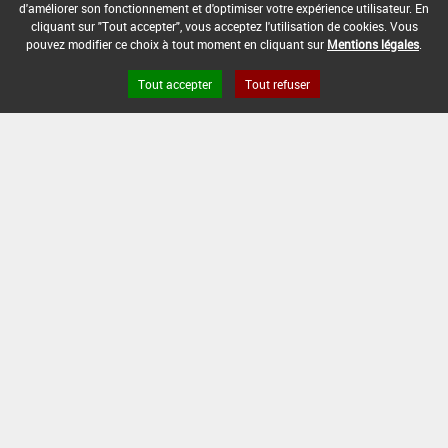
d'améliorer son fonctionnement et d'optimiser votre expérience utilisateur. En
DATE D'AUTORISATION DE L'USAGE :
cliquant sur "Tout accepter", vous acceptez l'utilisation de cookies. Vous
06/12/2018
pouvez modifier ce choix à tout moment en cliquant sur
Mentions légales
.
COMMENTAIRE :
Tout accepter
Tout refuser
Grandes cultures
Version du produit : v 3.0