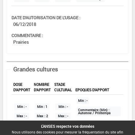
DATE D'AUTORISATION DE L'USAGE :
06/12/2018
COMMENTAIRE :
Prairies
Grandes cultures
DOSE
NOMBRE
STADE
D'APPORT
D'APPORT
CULTURAL
EPOQUES D'APPORT
Min :
-
Min :
-
Min :
1
Min :
-
Commentaire (Min) :
Automne / Printemps
Max :
-
Max :
2
Max :
-
Max :
-
L'ANSES respecte vos données
Nous utilisons des cookies pour mesurer la fréquentation du site afin