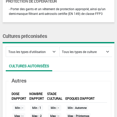
PROTECTION DE L'OPÉRATEUR
- Porter des gants et un vêtement de protection approprié, ainsi qu'un
demi-masque filtrant anti-aérosols certifie (EN 149) de classe FFP3
Cultures préconisées
CULTURES AUTORISÉES
Autres
DOSE
NOMBRE
STADE
D'APPORT
D'APPORT
CULTURAL
EPOQUES D'APPORT
Min :
-
Min :
1
Min :
-
Min :
Automne
Max :
-
Max :
2
Max :
-
Max :
Printemps