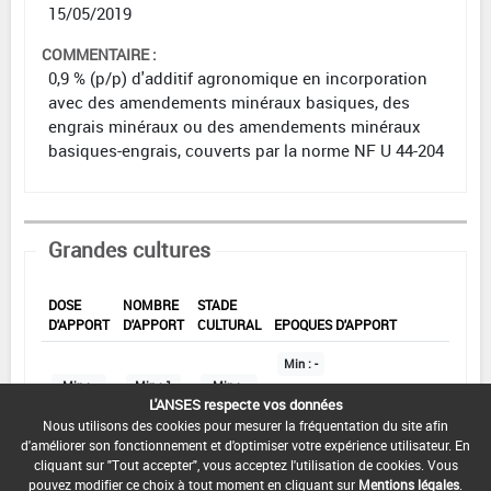
15/05/2019
COMMENTAIRE :
0,9 % (p/p) d'additif agronomique en incorporation
avec des amendements minéraux basiques, des
engrais minéraux ou des amendements minéraux
basiques-engrais, couverts par la norme NF U 44-204
Grandes cultures
DOSE
NOMBRE
STADE
D'APPORT
D'APPORT
CULTURAL
EPOQUES D'APPORT
Min :
-
Min :
-
Min :
1
Min :
-
Commentaire (Min) :
L'ANSES respecte vos données
Automne / Printemps
Max :
-
Max :
2
Max :
-
Nous utilisons des cookies pour mesurer la fréquentation du site afin
Max :
-
d'améliorer son fonctionnement et d'optimiser votre expérience utilisateur. En
cliquant sur "Tout accepter", vous acceptez l'utilisation de cookies. Vous
pouvez modifier ce choix à tout moment en cliquant sur
Mentions légales
.