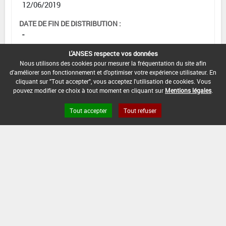
12/06/2019
DATE DE FIN DE DISTRIBUTION :
-
DATE DE FIN D'UTILISATION :
L'ANSES respecte vos données
-
Nous utilisons des cookies pour mesurer la fréquentation du site afin
d'améliorer son fonctionnement et d'optimiser votre expérience utilisateur. En
cliquant sur "Tout accepter", vous acceptez l'utilisation de cookies. Vous
pouvez modifier ce choix à tout moment en cliquant sur
Mentions légales
.
[16953112]
Tomate - Aubergine*Trt
Tout accepter
Tout refuser
Part.Aer.*Coléoptères phytophages
DOSE MAX
NOMBRE MAX
DÉLAIS AVANT
D'EMPLOI
D'APPLICATION
RÉCOLTE
0,08 kg/ha
1
3 Jour (s)
INTERVALLE MINIMUM ENTRE APPLICATIONS :
-
DATE DE RETRAIT DE L'USAGE :