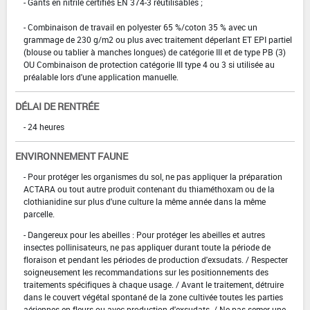
- Gants en nitrile certifiés EN 374-3 réutilisables ;
- Combinaison de travail en polyester 65 %/coton 35 % avec un
grammage de 230 g/m2 ou plus avec traitement déperlant ET EPI partiel
(blouse ou tablier à manches longues) de catégorie III et de type PB (3)
OU Combinaison de protection catégorie III type 4 ou 3 si utilisée au
préalable lors d'une application manuelle.
DÉLAI DE RENTRÉE
- 24 heures
ENVIRONNEMENT FAUNE
- Pour protéger les organismes du sol, ne pas appliquer la préparation
ACTARA ou tout autre produit contenant du thiaméthoxam ou de la
clothianidine sur plus d'une culture la même année dans la même
parcelle.
- Dangereux pour les abeilles : Pour protéger les abeilles et autres
insectes pollinisateurs, ne pas appliquer durant toute la période de
floraison et pendant les périodes de production d'exsudats. / Respecter
soigneusement les recommandations sur les positionnements des
traitements spécifiques à chaque usage. / Avant le traitement, détruire
dans le couvert végétal spontané de la zone cultivée toutes les parties
aériennes en fleurs ou avec production d'exsudats. / Ne pas semer une