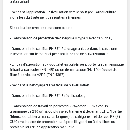
préparation].
• pendant l'application - Pulvérisation vers le haut (ex. : arboriculture-
vigne lors du traitement des parties aériennes
Si application avec tracteur sans cabine
- Combinaison de protection de catégorie III type 4 avec capuche ;
- Gants en nitrile certifiés EN 374-2 à usage unique, dans le cas d'une
intervention sur le matériel pendant la phase de pulvérisation. ;
- En cas d'exposition aux gouttelettes pulvérisées, porter un demi-masque
filtrant à particules (EN 149) ou un demi-masque (EN 140) équipé d'un
filtre à particules A2P3 (EN 14387).
• pendant le nettoyage du matériel de pulvérisation
- Gants en nitrile certifiés EN 374-3 réutilisables ;
- Combinaison de travail en polyester 65 %/coton 35 % avec un
grammage de 230 g/m2 ou plus avec traitement déperlant ET EPI partiel
(blouse ou tablier à manches longues) de catégorie III et de type PB (3)
OU Combinaison de protection catégorie III type 4 ou 3 si utilisée au
préalable lors d'une application manuelle.