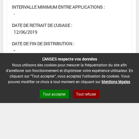
INTERVALLE MINIMUM ENTRE APPLICATIONS :
-
DATE DE RETRAIT DE L'USAGE :
12/06/2019
DATE DE FIN DE DISTRIBUTION :
-
L'ANSES respecte vos données
DATE DE FIN D'UTILISATION :
Nous utilisons des cookies pour mesurer la fréquentation du site afin
-
d'améliorer son fonctionnement et d'optimiser votre expérience utilisateur. En
cliquant sur "Tout accepter", vous acceptez l'utilisation de cookies. Vous
pouvez modifier ce choix à tout moment en cliquant sur
Mentions légales
.
Tout accepter
Tout refuser
[16953112]
Tomate - Aubergine*Trt
Part.Aer.*Coléoptères phytophages
DOSE MAX
NOMBRE MAX
DÉLAIS AVANT
D'EMPLOI
D'APPLICATION
RÉCOLTE
0,08 kg/ha
1
3 Jour (s)