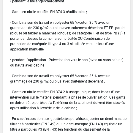
• pendant le mélange/chargement
- Gants en nitrile certifiés EN 374-3 réutilisables ;
- Combinaison de travail en polyester 65 %/coton 35 % avec un
grammage de 230 g/m2 ou plus avec traitement déperlant ET EPI partiel
(blouse ou tablier à manches longues) de catégorie III et de type PB (3) à
porter par dessus la combinaison précitée OU Combinaison de
protection de catégorie III type 4 ou 3 si utilisée ensuite lors d'une
application manuelle.
• pendant l'application - Pulvérisation vers le bas (avec ou sans cabine)
ou haute avec cabine
- Combinaison de travail en polyester 65 %/coton 35 % avec un
grammage de 230 g/m2 ou plus avec traitement déperlant ;
- Gants en nitrile certifiés EN 374-2 à usage unique, dans le cas d'une
intervention sur le matériel pendant la phase de pulvérisation. Ces gants
ne doivent être portés qu'à l'extérieur de la cabine et doivent être stockés
après utilisation à l'extérieur de la cabine ;
- En cas d'exposition aux gouttelettes pulvérisées, porter un demi-masque
filtrant à particules (EN 149) ou un demi-masque (EN 140) équipé d'un
filtre à particules P3 (EN 143) [en fonction du classement de la