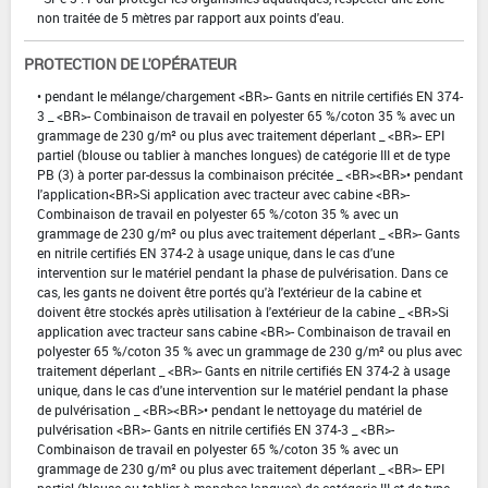
non traitée de 5 mètres par rapport aux points d'eau.
PROTECTION DE L'OPÉRATEUR
• pendant le mélange/chargement <BR>- Gants en nitrile certifiés EN 374-
3 _ <BR>- Combinaison de travail en polyester 65 %/coton 35 % avec un
grammage de 230 g/m² ou plus avec traitement déperlant _ <BR>- EPI
partiel (blouse ou tablier à manches longues) de catégorie III et de type
PB (3) à porter par-dessus la combinaison précitée _ <BR><BR>• pendant
l'application<BR>Si application avec tracteur avec cabine <BR>-
Combinaison de travail en polyester 65 %/coton 35 % avec un
grammage de 230 g/m² ou plus avec traitement déperlant _ <BR>- Gants
en nitrile certifiés EN 374-2 à usage unique, dans le cas d'une
intervention sur le matériel pendant la phase de pulvérisation. Dans ce
cas, les gants ne doivent être portés qu'à l'extérieur de la cabine et
doivent être stockés après utilisation à l'extérieur de la cabine _ <BR>Si
application avec tracteur sans cabine <BR>- Combinaison de travail en
polyester 65 %/coton 35 % avec un grammage de 230 g/m² ou plus avec
traitement déperlant _ <BR>- Gants en nitrile certifiés EN 374-2 à usage
unique, dans le cas d'une intervention sur le matériel pendant la phase
de pulvérisation _ <BR><BR>• pendant le nettoyage du matériel de
pulvérisation <BR>- Gants en nitrile certifiés EN 374-3 _ <BR>-
Combinaison de travail en polyester 65 %/coton 35 % avec un
grammage de 230 g/m² ou plus avec traitement déperlant _ <BR>- EPI
partiel (blouse ou tablier à manches longues) de catégorie III et de type