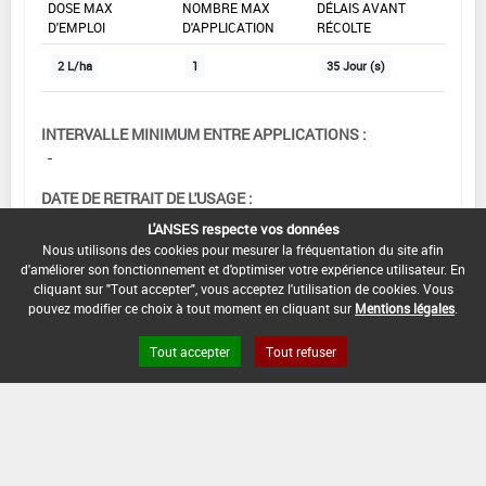
DOSE MAX
NOMBRE MAX
DÉLAIS AVANT
D'EMPLOI
D'APPLICATION
RÉCOLTE
2 L/ha
1
35 Jour (s)
INTERVALLE MINIMUM ENTRE APPLICATIONS :
-
DATE DE RETRAIT DE L'USAGE :
30/07/2019
L'ANSES respecte vos données
Nous utilisons des cookies pour mesurer la fréquentation du site afin
DATE DE FIN DE DISTRIBUTION :
d'améliorer son fonctionnement et d'optimiser votre expérience utilisateur. En
30/11/2019
cliquant sur "Tout accepter", vous acceptez l'utilisation de cookies. Vous
pouvez modifier ce choix à tout moment en cliquant sur
Mentions légales
.
DATE DE FIN D'UTILISATION :
30/07/2020
Tout accepter
Tout refuser
[15103232]
Seigle*Trt
Part.Aer.*Rhynchosporiose