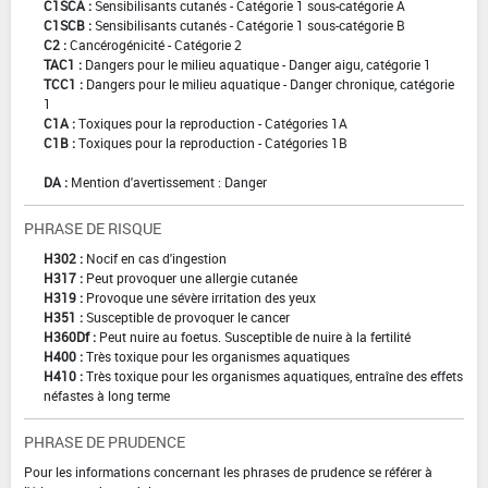
C1SCA :
Sensibilisants cutanés - Catégorie 1 sous-catégorie A
C1SCB :
Sensibilisants cutanés - Catégorie 1 sous-catégorie B
C2 :
Cancérogénicité - Catégorie 2
TAC1 :
Dangers pour le milieu aquatique - Danger aigu, catégorie 1
TCC1 :
Dangers pour le milieu aquatique - Danger chronique, catégorie
1
C1A :
Toxiques pour la reproduction - Catégories 1A
C1B :
Toxiques pour la reproduction - Catégories 1B
DA :
Mention d'avertissement : Danger
PHRASE DE RISQUE
H302 :
Nocif en cas d'ingestion
H317 :
Peut provoquer une allergie cutanée
H319 :
Provoque une sévère irritation des yeux
H351 :
Susceptible de provoquer le cancer
H360Df :
Peut nuire au foetus. Susceptible de nuire à la fertilité
H400 :
Très toxique pour les organismes aquatiques
H410 :
Très toxique pour les organismes aquatiques, entraîne des effets
néfastes à long terme
PHRASE DE PRUDENCE
Pour les informations concernant les phrases de prudence se référer à