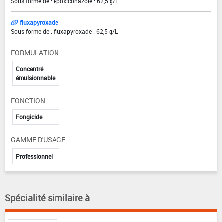
Sous forme de : époxiconazole : 62,5 g/L
fluxapyroxade
Sous forme de : fluxapyroxade : 62,5 g/L
FORMULATION
Concentré
émulsionnable
FONCTION
Fongicide
GAMME D'USAGE
Professionnel
Spécialité similaire à