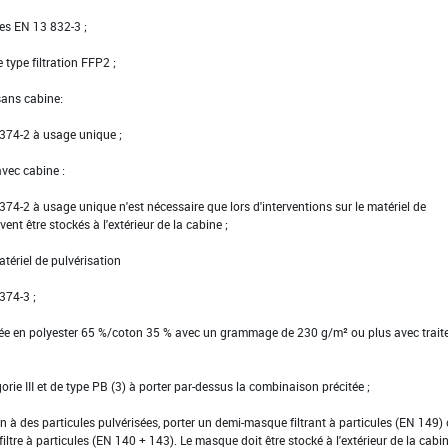
ées EN 13 832-3 ;
ype filtration FFP2 ;
sans cabine:
N 374-2 à usage unique ;
avec cabine :
N 374-2 à usage unique n'est nécessaire que lors d'interventions sur le matériel de
vent être stockés à l'extérieur de la cabine ;
tériel de pulvérisation
 374-3 ;
ssée en polyester 65 %/coton 35 % avec un grammage de 230 g/m² ou plus avec trai
gorie III et de type PB (3) à porter par-dessus la combinaison précitée ;
on à des particules pulvérisées, porter un demi-masque filtrant à particules (EN 149)
tre à particules (EN 140 + 143). Le masque doit être stocké à l'extérieur de la cabin