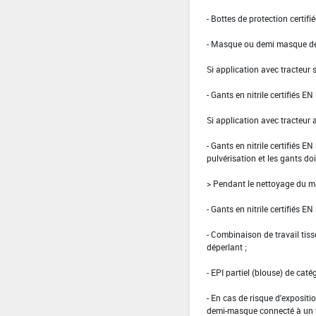
- Bottes de protection certifi
- Masque ou demi masque de t
Si application avec tracteur 
- Gants en nitrile certifiés E
Si application avec tracteur 
- Gants en nitrile certifiés E
pulvérisation et les gants doi
> Pendant le nettoyage du ma
- Gants en nitrile certifiés EN
- Combinaison de travail ti
déperlant ;
- EPI partiel (blouse) de caté
- En cas de risque d'expositi
demi-masque connecté à un fil