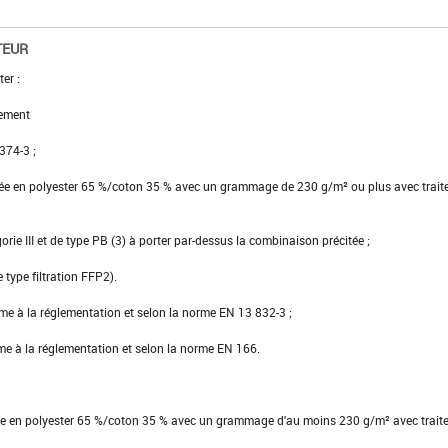
TEUR
er :
ement
 374-3 ;
ssée en polyester 65 %/coton 35 % avec un grammage de 230 g/m² ou plus avec trai
gorie III et de type PB (3) à porter par-dessus la combinaison précitée ;
type filtration FFP2).
rme à la réglementation et selon la norme EN 13 832-3 ;
rme à la réglementation et selon la norme EN 166.
tte en polyester 65 %/coton 35 % avec un grammage d'au moins 230 g/m² avec trait