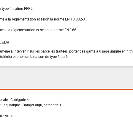
ype filtration FFP2 ;
rme à la réglementation et selon la norme EN 13 832-3 ;
rme à la réglementation et selon la norme EN 166.
LEUR
 amené à intervenir sur les parcelles traitées, porter des gants à usage unique en nitri
 tolérés) et une combinaison de type 5 ou 6.
orale - Catégorie 4
eu aquatique - Danger aigu, catégorie 1
t : Attention