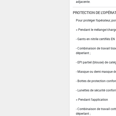
adjacente.
PROTECTION DE L'OPÉRA
Pour protéger l'opérateur, port
> Pendant le mélange/charg
- Gants en nitrile certifiés EN
- Combinaison de travail ti
déperlant ;
- EPI partiel (blouse) de caté
- Masque ou demi masque de 
- Bottes de protection confo
- Lunettes de sécurité confo
> Pendant l'application
- Combinaison de travail co
déperlant ;