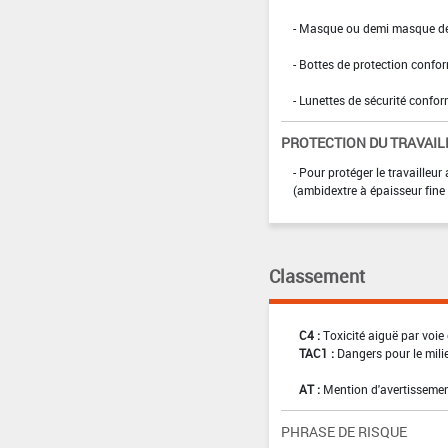
- Masque ou demi masque de t
- Bottes de protection confo
- Lunettes de sécurité confo
PROTECTION DU TRAVAIL
- Pour protéger le travailleur
(ambidextre à épaisseur fine
Classement
C4 :
Toxicité aiguë par voie 
TAC1 :
Dangers pour le mili
AT :
Mention d'avertissemen
PHRASE DE RISQUE