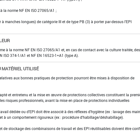
e à la norme NF EN ISO 27065/A1 ;
er à manches longues) de catégorie III et de type PB (3) à porter par-dessus l'EPI
LEUR
rme à la norme NF EN ISO 27065/A1 et, en cas de contact avec la culture traitée, des
F EN ISO 374-1/A1 et NF EN 16523-1+A1 (type A).
 MATÉRIEL UTILISÉ
elatives aux bonnes pratiques de protection pourront être mises à disposition de
adapté et entretenu et la mise en œuvre de protections collectives constituent la premi
es risques professionnels, avant la mise en place de protections individuelles
ravail dédiée ou d'EPI doit être associé à des réflexes d'hygiène (ex : lavage des main
 et à un comportement rigoureux (ex : procédure d'habillage/déshabillage).
et de stockage des combinaisons de travail et des EPI réutilisables doivent être con