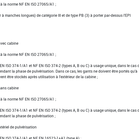
e à la norme NF EN ISO 27065/A1 ;
er à manches longues) de catégorie III et de type PB (3) à porter par-dessus l'EPI
avec cabine
e à la norme NF EN ISO 27065/A1 ;
NF EN ISO 374-1/A1 et NF EN ISO 374-2 (types A, B ou C) à usage unique, dans le cas 
pendant la phase de pulvérisation. Dans ce cas, les gants ne doivent être portés qu'à
vent être stockés après utilisation à l'extérieur de la cabine ;
 sans cabine
e à la norme NF EN ISO 27065/A1 ;
NF EN ISO 374-1/A1 et NF EN ISO 374-2 (types A, B ou C) à usage unique, dans le cas 
pendant la phase de pulvérisation ;
tériel de pulvérisation
NF EN ISO 374-1/A1 et NF EN 16523-1+A1 (type A) ;