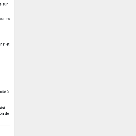
s sur
our les
ns" et
mité à
ploi
ion de