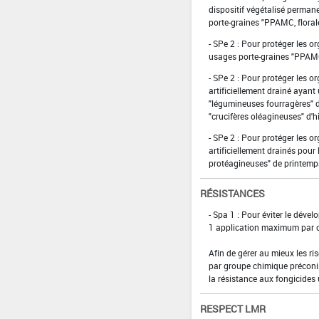
dispositif végétalisé perman
porte-graines "PPAMC, florale
- SPe 2 : Pour protéger les o
usages porte-graines "PPAMC,
- SPe 2 : Pour protéger les o
artificiellement drainé ayant
"légumineuses fourragères" d'
"crucifères oléagineuses" d'hi
- SPe 2 : Pour protéger les o
artificiellement drainés pour
protéagineuses" de printemps
RÉSISTANCES
- Spa 1 : Pour éviter le déve
1 application maximum par cyc
Afin de gérer au mieux les ri
par groupe chimique préconi
la résistance aux fongicides u
RESPECT LMR