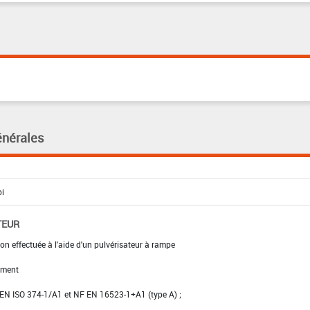
énérales
TEUR
on effectuée à l'aide d'un pulvérisateur à rampe
ement
NF EN ISO 374-1/A1 et NF EN 16523-1+A1 (type A) ;