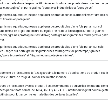
ent non traité d'une largeur de 20 mètres en bordure des points d'eau pour les usage
s et potagères" et porte-graines "betteraves industrielles et fourragères".
rganismes aquatiques, ne pas appliquer ce produit sur sols artificiellement drainés p
 florales et potagères".
rganismes aquatiques, ne pas appliquer ce produit plus d'une fois par an sur sol
 une teneur en argile supérieure ou égale à 45 % pour les usages sur porte-graines
hiver, "graines protéagineuses" d'hiver, porte-graines "graminées fourragères à gazo
ver.
rganismes aquatiques, ne pas appliquer ce produit plus d'une fois par an sur sols
 les usages sur porte-graine "légumineuses fourragères" de printemps, "graines
, "pois écossé frais" et "légumineuses potagères sèches".
loppement de résistances à l'azoxystrobine, le nombre d'applications du produit est li
le cultural de l'orge du fait de l'helminthosporiose.
sques de résistance avec ce produit, il est recommandé de suivre les limitations d'em
sées par la "note commune INRA, ANSES, ARVALIS - Institut du végétal pour la gest
tilisés pour lutter contre les maladies des céréales à pailles".