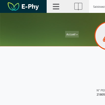
Accueil >
N° P
21805