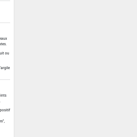
 eaux
utes.
uit ou
argile
ints
.
positif
s",