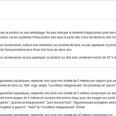
 avec le produit ou son emballage. Ne pas nettoyer le matériel d'application près des
nation via les systèmes d'évacuation des eaux à partir des cours de ferme ou des ro
aux souterraines, suite à une utilisation sur pomme de terre, ne pas appliquer ce prod
de l'azoxystrobine plus d'une fois tous les deux ans.
aux souterraines ne pas appliquer ce produit sur des sols contenant moins de 30 % d'
organismes aquatiques, respecter une zone non traitée de 5 mètres par rapport aux po
e de terre, riz, "blé", orge, seigle, "crucifères oléagineuses" de printemps et "pavot"
organismes aquatiques, respecter une zone non traitée de 5 mètres comportant un dis
ité d'une largeur de 5 mètres en bordure des points d'eau pour les usages sur porte
gères", "graines protéagineuses", "pois écossé frais", "légumineuses potagères sèche
ragères à gazons", "maïs" et "crucifères oléagineuses" d'hiver.
organismes aquatiques, respecter une zone non traitée de 20 mètres comportant un