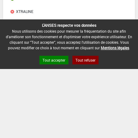
XTRALINE
ZAKEO XTRA
L'ANSES respecte vos données
Nous utilisons des cookies pour mesurer la fréquentation du site afin
d'améliorer son fonctionnement et d'optimiser votre expérience utilisateur. En
ZOXATOP
cliquant sur "Tout accepter", vous acceptez l'utilisation de cookies. Vous
pouvez modifier ce choix à tout moment en cliquant sur
Mentions légales
.
ZOXIS
Tout accepter
Tout refuser
ZOXIS 250 SC
ZOXIS NEO
Liens utiles
Base de données européenne des pesticides
Base de données européenne des substances chimiques