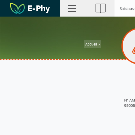
Accueil >
N° A
95005