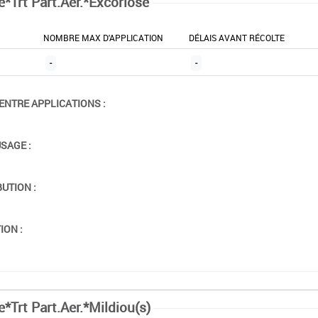
e*Trt Part.Aer.*Excoriose
NOMBRE MAX D'APPLICATION
DÉLAIS AVANT RÉCOLTE
-
-
ENTRE APPLICATIONS :
USAGE :
BUTION :
ION :
e*Trt Part.Aer.*Mildiou(s)